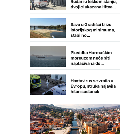
Rudari u teškom stanju,
dvojici ukazana Hitna
medicinska pomoć
Sava u Gradišci blizu
istorijskog minimuma,
stabilno
vodosnabdijevanje
grada
Plovidba Hormuškim
moreuzom neće biti
naplaćivana do
konačnog sporazuma s
Iranom
Hantavirus se vratio u
Evropu, struka najavila
hitan sastanak