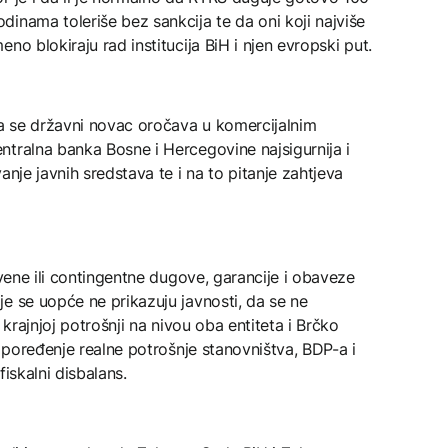
inama toleriše bez sankcija te da oni koji najviše
no blokiraju rad institucija BiH i njen evropski put.
a se državni novac oročava u komercijalnim
ntralna banka Bosne i Hercegovine najsigurnija i
anje javnih sredstava te i na to pitanje zahtjeva
ivene ili contingentne dugove, garancije i obaveze
e se uopće ne prikazuju javnosti, da se ne
 krajnjoj potrošnji na nivou oba entiteta i Brčko
o poređenje realne potrošnje stanovništva, BDP-a i
iskalni disbalans.