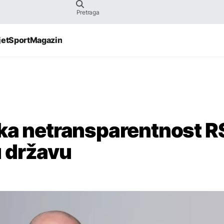
jet
Sport
Magazin
ska netransparentnost R
lu državu