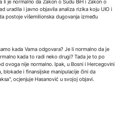
a li je normalno da Zakon o Sudu BiH i Zakon o
ad uradila i javno objavila analiza rizika koju UIO i
kada postoje višemilionska dugovanja između
u samo kada Vama odgovara? Je li normalno da je
ormalno kada to radi neko drugi? Tada je to po
od ovoga nije normalno. Ipak, u Bosni i Hercegovini
, blokade i finansijske manipulacije čini da
a", ocjenjuje Hasanović u svojoj objavi.