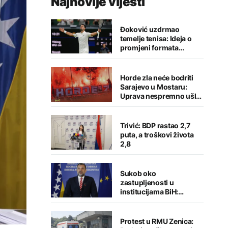
Najnovije vijesti
Đoković uzdrmao
temelje tenisa: Ideja o
promjeni formata
izazvala buru reakcija
Horde zla neće bodriti
Sarajevo u Mostaru:
Uprava nespremno ušla
u sezonu
Trivić: BDP rastao 2,7
puta, a troškovi života
2,8
Sukob oko
zastupljenosti u
institucijama BiH:
Konaković otvorio
pitanje, Košarac traži
odgovore
Protest u RMU Zenica: