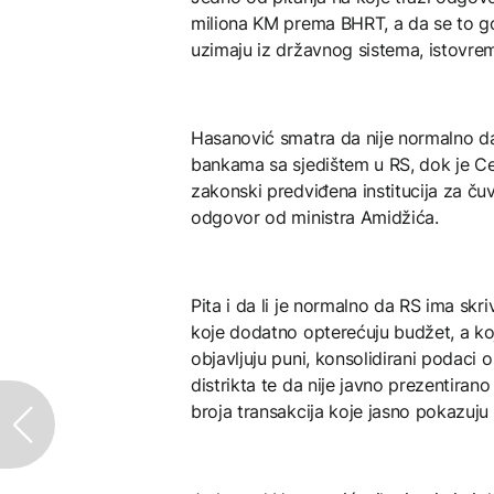
miliona KM prema BHRT, a da se to god
uzimaju iz državnog sistema, istovreme
Hasanović smatra da nije normalno d
bankama sa sjedištem u RS, dok je Ce
zakonski predviđena institucija za čuv
odgovor od ministra Amidžića.
Pita i da li je normalno da RS ima skr
koje dodatno opterećuju budžet, a koj
objavljuju puni, konsolidirani podaci o
distrikta te da nije javno prezentiran
broja transakcija koje jasno pokazuju f