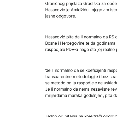
Graničnog prijelaza Gradiška za opće 
Hasanović je Amidžiću i njegovim istom
jasne odgovore.
Hasanović pita da li normalno da RS 
Bosne i Hercegovine te da godinama ži
raspodjele PDV-a nego što joj realno 
"Je li normalno da se koeficijenti ras
transparentne metodologije i bez izra
se metodologija raspodjele ne uskl
Je li normalno da nema nezavisne reviz
milijardama maraka godišnje?", pita d
Jedno od pitanja na koje traži odgovo