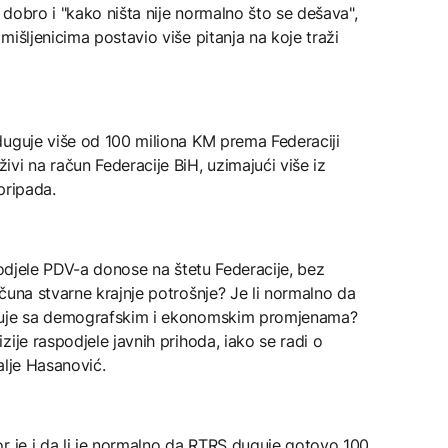
dobro i "kako ništa nije normalno što se dešava",
išljenicima postavio više pitanja na koje traži
duguje više od 100 miliona KM prema Federaciji
vi na račun Federacije BiH, uzimajući više iz
pripada.
podjele PDV-a donose na štetu Federacije, bez
čuna stvarne krajnje potrošnje? Je li normalno da
ađuje sa demografskim i ekonomskim promjenama?
ije raspodjele javnih prihoda, iako se radi o
alje Hasanović.
r je i da li je normalno da RTRS duguje gotovo 100