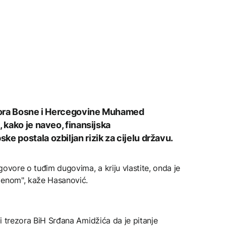
rezora Bosne i Hercegovine Muhamed
, kako je naveo, finansijska
e postala ozbiljan rizik za cijelu državu.
govore o tuđim dugovima, a kriju vlastite, onda je
menom", kaže Hasanović.
a i trezora BiH Srđana Amidžića da je pitanje