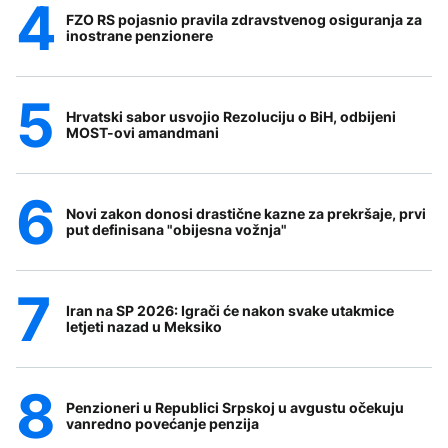
FZO RS pojasnio pravila zdravstvenog osiguranja za
inostrane penzionere
Hrvatski sabor usvojio Rezoluciju o BiH, odbijeni
MOST-ovi amandmani
Novi zakon donosi drastične kazne za prekršaje, prvi
put definisana "obijesna vožnja"
Iran na SP 2026: Igrači će nakon svake utakmice
letjeti nazad u Meksiko
Penzioneri u Republici Srpskoj u avgustu očekuju
vanredno povećanje penzija