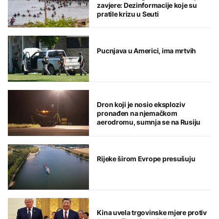
zavjere: Dezinformacije koje su
pratile krizu u Seuti
Pucnjava u Americi, ima mrtvih
Dron koji je nosio eksploziv
pronađen na njemačkom
aerodromu, sumnja se na Rusiju
Rijeke širom Evrope presušuju
Kina uvela trgovinske mjere protiv