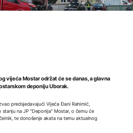
g vijeća Mostar održat će se danas, a glavna
mostarskom deponiju Uborak.
zvao predsjedavajući Vijeća Đani Rahimić,
o stanju na JP "Deponija" Mostar, o čemu će
načelnik, te donošenje akata na temu aktualnog