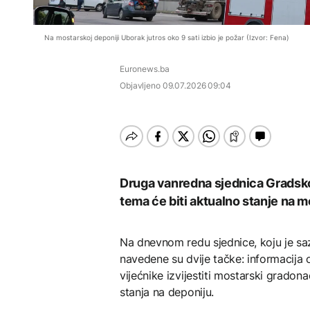
Rihanna radi na novom
AKTUELNO
albumu
Vlada KS odobrila prvo
Ruski spasioci o uzroku
zapošljavanje u okviru
AKTUELNO
Na mostarskoj deponiji Uborak jutros oko 9 sati izbio je požar (Izvor: Fena)
tragedije na Elbrusu:
programa "Moje pravo"
Veliku ulogu odigrali su
Grgurević traži
vremenski uslovi
POLITIKA
Euronews.ba
odgovore o planiranoj
solarnoj elektrani u
ZDRAVLJE
Objavljeno
09.07.2026 09:04
Vlada KS odobrila prvo
blizini Manastira Ostrog
zapošljavanje u okviru
Šta je Ciklospora i da li
programa "Moje pravo"
prijeti širenje u Evropi?
AKTUELNO
Postignut dogovor,
Hormuški moreuz
uskoro se otvara na 60
Druga vanredna sjednica Gradsko
dana
KULTURA
tema će biti aktualno stanje na 
Sarajevo Fest početkom
septembra: Stiže
evropski pozorišni
Na dnevnom redu sjednice, koju je sa
spektakl “Brechtovi
navedene su dvije tačke: informacija 
duhovi”
vijećnike izvijestiti mostarski grado
stanja na deponiju.