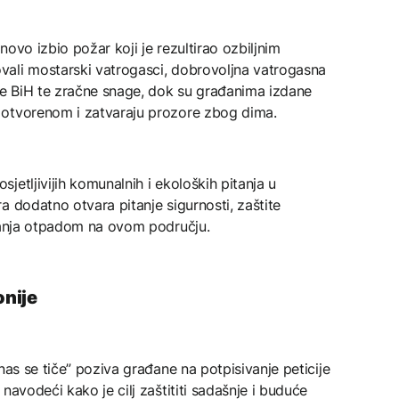
ovo izbio požar koji je rezultirao ozbiljnim
ali mostarski vatrogasci, dobrovoljna vatrogasna
age BiH te zračne snage, dok su građanima izdane
 otvorenom i zatvaraju prozore zbog dima.
etljivijih komunalnih i ekoloških pitanja u
a dodatno otvara pitanje sigurnosti, zaštite
ljanja otpadom na ovom području.
onije
nas se tiče” poziva građane na potpisivanje peticije
navodeći kako je cilj zaštititi sadašnje i buduće