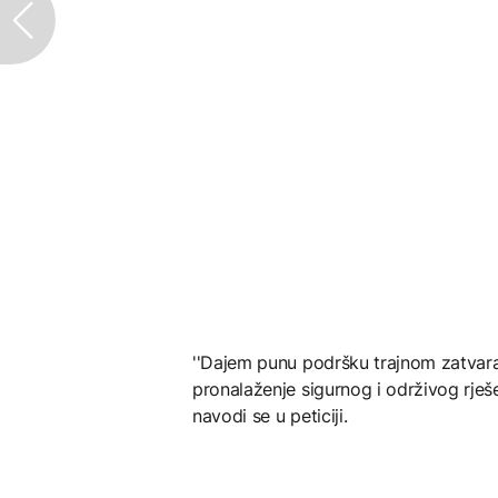
''Dajem punu podršku trajnom zatvara
pronalaženje sigurnog i održivog rješe
navodi se u peticiji.