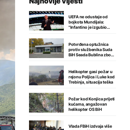
Najnovije vijesti
UEFA ne odustaje od
bojkota Mundijala:
"Infantino je izgubio
kredibilitet"
Potvrđena optužnica
protiv službenika Suda
BiH Seada Bublina zbog
pronevjere
Helikopter gasi požar u
rejonu Poljica i Luke kod
Trebinja, situacija teška
Požar kod Konjica prijeti
kućama, angažovan
helikopter OS BiH
Vlada FBiH izdvaja više