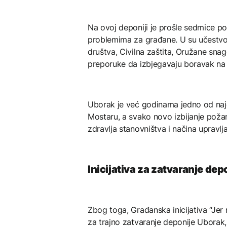
Na ovoj deponiji je prošle sedmice pon
problemima za građane. U su učestvov
društva, Civilna zaštita, Oružane sn
preporuke da izbjegavaju boravak na
Uborak je već godinama jedno od najosj
Mostaru, a svako novo izbijanje požar
zdravlja stanovništva i načina uprav
Inicijativa za zatvaranje dep
Zbog toga, Građanska inicijativa “Jer 
za trajno zatvaranje deponije Uborak, 