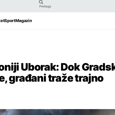
jet
Sport
Magazin
niji Uborak: Dok Grads
e, građani traže trajno