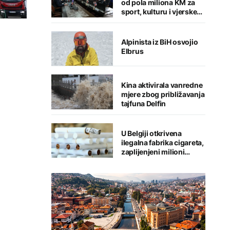
od pola miliona KM za
sport, kulturu i vjerske
institucije
Alpinista iz BiH osvojio
Elbrus
Kina aktivirala vanredne
mjere zbog približavanja
tajfuna Delfin
U Belgiji otkrivena
ilegalna fabrika cigareta,
zaplijenjeni milioni
cigareta i tone duhana