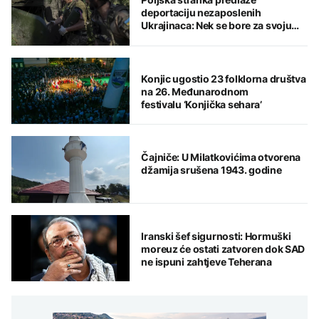
deportaciju nezaposlenih
Ukrajinaca: Nek se bore za svoju
domovinu
Konjic ugostio 23 folklorna društva
na 26. Međunarodnom
festivalu ‘Konjička sehara’
Čajniče: U Milatkovićima otvorena
džamija srušena 1943. godine
Iranski šef sigurnosti: Hormuški
moreuz će ostati zatvoren dok SAD
ne ispuni zahtjeve Teherana