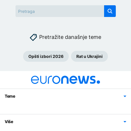
Pretražite današnje teme
Opšti izbori 2026
Rat u Ukrajini
Teme
Bosna i Hercegovina
Region
Svijet
Sport
Magazin
Više