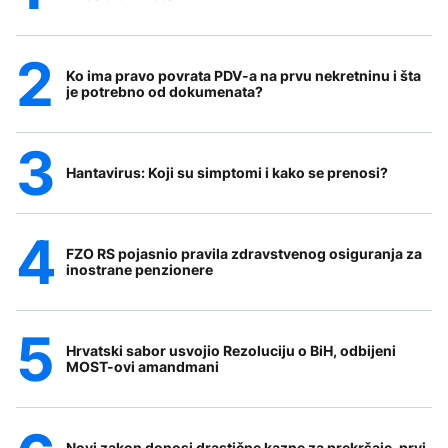
Ko ima pravo povrata PDV-a na prvu nekretninu i šta
je potrebno od dokumenata?
Hantavirus: Koji su simptomi i kako se prenosi?
FZO RS pojasnio pravila zdravstvenog osiguranja za
inostrane penzionere
Hrvatski sabor usvojio Rezoluciju o BiH, odbijeni
MOST-ovi amandmani
Novi zakon donosi drastične kazne za prekršaje, prvi