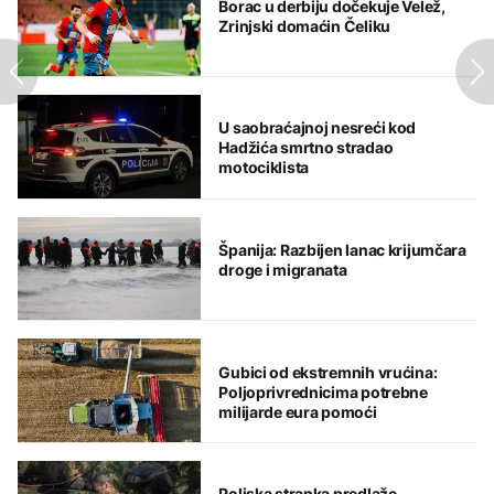
Borac u derbiju dočekuje Velež,
Zrinjski domaćin Čeliku
U saobraćajnoj nesreći kod
Hadžića smrtno stradao
motociklista
Španija: Razbijen lanac krijumčara
droge i migranata
Gubici od ekstremnih vrućina:
Poljoprivrednicima potrebne
milijarde eura pomoći
Poljska stranka predlaže