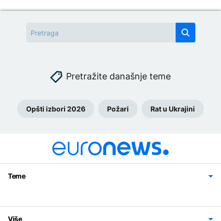
Pretražite današnje teme
Opšti izbori 2026
Požari
Rat u Ukrajini
Teme
Bosna i Hercegovina
Region
Svijet
Sport
Magazin
Više