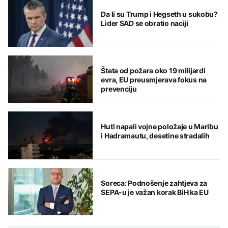
Da li su Trump i Hegseth u sukobu?
Lider SAD se obratio naciji
Šteta od požara oko 19 milijardi
evra, EU preusmjerava fokus na
prevenciju
Huti napali vojne položaje u Maribu
i Hadramautu, desetine stradalih
Soreca: Podnošenje zahtjeva za
SEPA-u je važan korak BiH ka EU