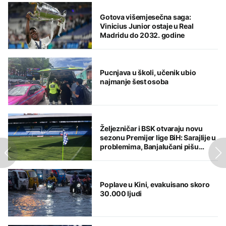
Gotova višemjesečna saga:
Vinicius Junior ostaje u Real
Madridu do 2032. godine
Pucnjava u školi, učenik ubio
najmanje šest osoba
Željezničar i BSK otvaraju novu
sezonu Premijer lige BiH: Sarajlije u
problemima, Banjalučani pišu
istoriju
Poplave u Kini, evakuisano skoro
30.000 ljudi