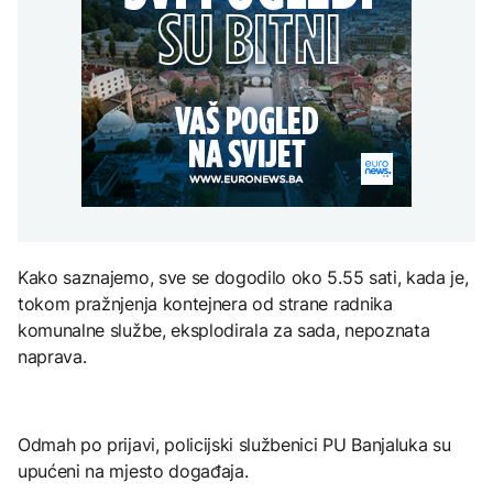
Redovi na aerodromima i
djece moraju platiti 942
graničnim prelazima u
miliona dolara
Nuklearka Krško
EU: Koja je svrha EES
DRUŠTVO
smanjuje proizvodnju
sistema ako se isključuje
zbog niskog vodostaja i
čim je preopterećen?
Počela isplata penzija u
visokih temperatura
RS
Save
KULTURA
BIZNIS
Rat i pijesak prijete
drevnim piramidama
Skočile cijene nafte na
Meroe u Sudanu
svjetskom tržištu, hoće li
se to odraziti na BiH
Kako saznajemo, sve se dogodilo oko 5.55 sati, kada je,
ZANIMLJIVOSTI
tokom pražnjenja kontejnera od strane radnika
Rihanna radi na novom
komunalne službe, eksplodirala za sada, nepoznata
albumu
naprava.
Odmah po prijavi, policijski službenici PU Banjaluka su
upućeni na mjesto događaja.