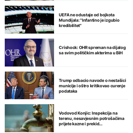
UEFA ne odustaje od bojkota
Mundijala: "Infantino je izgubio
kredibilitet"
Crishock: OHR spreman na dijalog
sa svim političkim akterima u BiH
Trump odbacio navode o nestašici
municije i oštro kritikovao curenje
podataka
Vodovod Konjic: Inspekcija na
terenu, nesavjesnim potrošačima
prijete kazne i prekid
vodosnabdijevanja