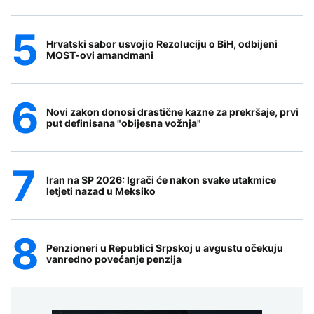
Hrvatski sabor usvojio Rezoluciju o BiH, odbijeni
MOST-ovi amandmani
Novi zakon donosi drastične kazne za prekršaje, prvi
put definisana "obijesna vožnja"
Iran na SP 2026: Igrači će nakon svake utakmice
letjeti nazad u Meksiko
Penzioneri u Republici Srpskoj u avgustu očekuju
vanredno povećanje penzija