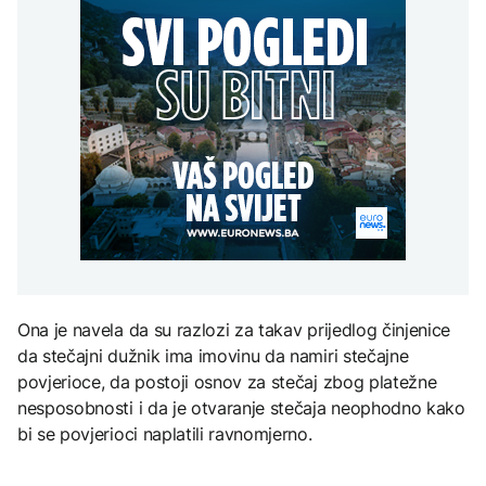
Hoće li Iran zatvoriti
mogli uskoro biti vraćeni
Hormuz za američke i
na posao
Grgurević traži
izraelske brodove?
DRUŠTVO
odgovore o planiranoj
solarnoj elektrani u
Mostar: Otpušteni
blizini Manastira Ostrog
ZDRAVLJE
radnici iz Komunalnog bi
mogli uskoro biti vraćeni
Šta je Ciklospora i da li
AKTUELNO
na posao
prijeti širenje u Evropi?
SAD uvele nove sankcije
Kubi
KULTURA
Sarajevo Fest početkom
septembra: Stiže
evropski pozorišni
Ona je navela da su razlozi za takav prijedlog činjenice
spektakl “Brechtovi
duhovi”
da stečajni dužnik ima imovinu da namiri stečajne
povjerioce, da postoji osnov za stečaj zbog platežne
nesposobnosti i da je otvaranje stečaja neophodno kako
bi se povjerioci naplatili ravnomjerno.