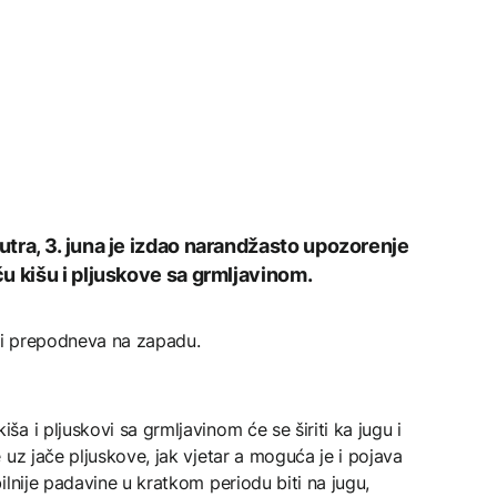
tra, 3. juna je izdao narandžasto upozorenje
u kišu i pljuskove sa grmljavinom.
a i prepodneva na zapadu.
a i pljuskovi sa grmljavinom će se širiti ka jugu i
 uz jače pljuskove, jak vjetar a moguća je i pojava
ilnije padavine u kratkom periodu biti na jugu,