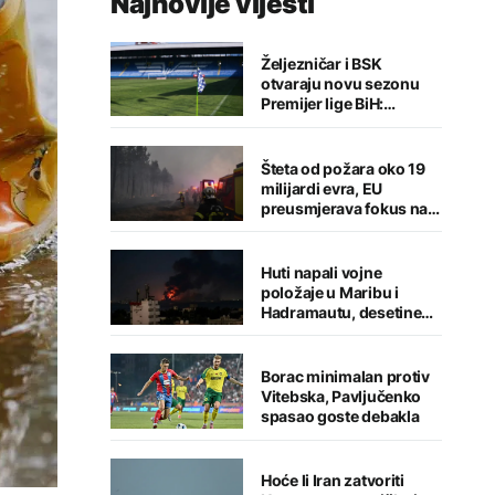
Najnovije vijesti
Željezničar i BSK
otvaraju novu sezonu
Premijer lige BiH:
Sarajlije u problemima,
Banjalučani pišu istoriju
Šteta od požara oko 19
milijardi evra, EU
preusmjerava fokus na
prevenciju
Huti napali vojne
položaje u Maribu i
Hadramautu, desetine
stradalih
Borac minimalan protiv
Vitebska, Pavljučenko
spasao goste debakla
Hoće li Iran zatvoriti