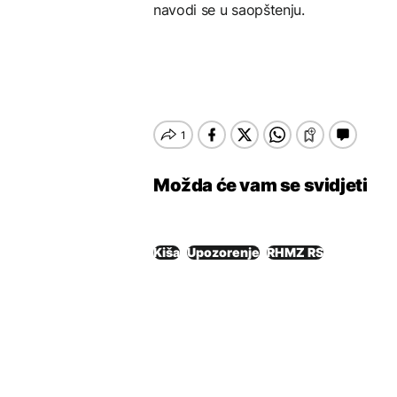
navodi se u saopštenju.
Možda će vam se svidjeti
Kiša
Upozorenje
RHMZ RS