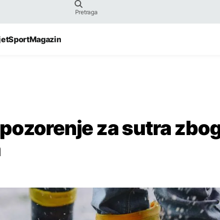
jet
Sport
Magazin
pozorenje za sutra zbo
a