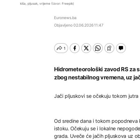
Rat i pijesak prijete
FOKUS
kiša, pljusak, vrijeme (Izvor: Freepik)
Veliki uspjeh sarajevskih
drevnim piramidama
planinara, osvojili najviši
Meroe u Sudanu
Poplave u Kini,
vrh Turske
AKTUELNO
Euronews.ba
evakuisano skoro
30.000 ljudi
DRUŠTVO
Objavljeno
02.06.2026 11:47
Nuklearka Krško
smanjuje proizvodnju
Veliki uspjeh sarajevskih
zbog niskog vodostaja i
planinara, osvojili najviši
visokih temperatura
ZANIMLJIVOSTI
vrh Turske
Save
Rihanna radi na novom
FOKUS
albumu
Da li su Trump i Hegseth
Hidrometeorološki zavod RS za su
u sukobu? Lider SAD se
zbog nestabilnog vremena, uz jač
obratio naciji
ZDRAVLJE
Jači pljuskovi se očekuju tokom jutr
Šta je Ciklospora i da li
prijeti širenje u Evropi?
Od sredine dana i tokom popodneva kiš
istoku. Očekuju se i lokalne nepogode
grada. Uveče će jačih pljuskova uz ob