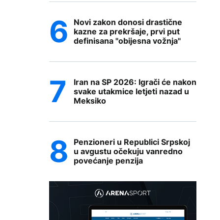
Novi zakon donosi drastične
kazne za prekršaje, prvi put
definisana "obijesna vožnja"
Iran na SP 2026: Igrači će nakon
svake utakmice letjeti nazad u
Meksiko
Penzioneri u Republici Srpskoj
u avgustu očekuju vanredno
povećanje penzija