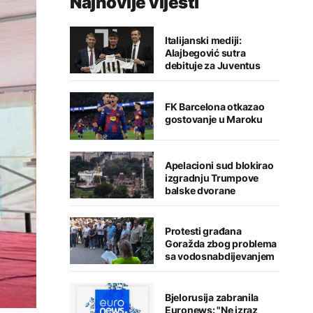
Najnovije vijesti
Italijanski mediji:
Alajbegović sutra
debituje za Juventus
FK Barcelona otkazao
gostovanje u Maroku
Apelacioni sud blokirao
izgradnju Trumpove
balske dvorane
Protesti građana
Goražda zbog problema
sa vodosnabdijevanjem
Bjelorusija zabranila
Euronews: "Ne izraz