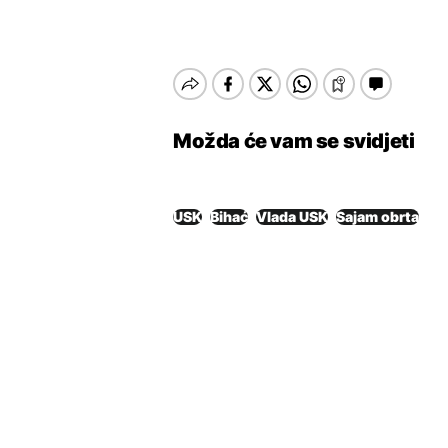
Možda će vam se svidjeti
USK
Bihać
Vlada USK
Sajam obrta