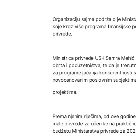
Organizaciju sajma podržalo je Minis
koje kroz više programa finansijske po
privrede.
Ministrica privrede USK Samra Mehić i
obrta i poduzetništva, te da je trenu
za programe jačanja konkurentnosti s
novoosnovanim poslovnim subjektima 
projektima.
Prema njenim riječima, od ove godine
male privrede za učenike na praktično
budžetu Ministarstva privrede za 20