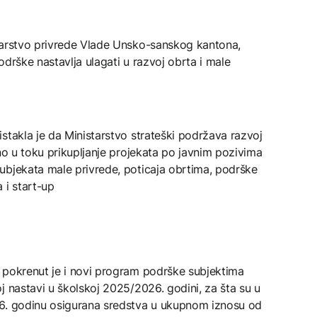
tarstvo privrede Vlade Unsko-sanskog kantona,
drške nastavlja ulagati u razvoj obrta i male
stakla je da Ministarstvo strateški podržava razvoj
tno u toku prikupljanje projekata po javnim pozivima
ubjekata male privrede, poticaja obrtima, podrške
i start-up
 pokrenut je i novi program podrške subjektima
j nastavi u školskoj 2025/2026. godini, za šta su u
26. godinu osigurana sredstva u ukupnom iznosu od