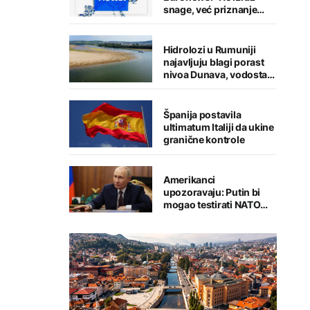
snage, već priznanje
straha"
Hidrolozi u Rumuniji
najavljuju blagi porast
nivoa Dunava, vodostaj
rijeke porastao u
Mađarskoj
Španija postavila
ultimatum Italiji da ukine
granične kontrole
Amerikanci
upozoravaju: Putin bi
mogao testirati NATO
ograničenim napadom,
najveći rizik od jeseni