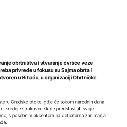
čanje obrtništva i stvaranje čvršće veze
eba privrede u fokusu su Sajma obrta i
otvoren u Bihaću, u organizaciji Obrtničke
toru Gradske otoke, gdje će tokom narednih dana
o i srednje strukovne škole predstavljati svoje
ame, s posebnim akcentom na deficitarna zanimanja
ada.