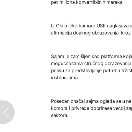
pet miliona konvertibilnih maraka.
Iz Obrtničke komore USK naglašavaju d
afirmacija dualnog obrazovanja, kroz 
Sajam je zamišljen kao platforma ko
mogućnostima stručnog obrazovanja i
priliku za predstavljanje potreba trži
institucijama.
Poseban značaj sajma ogleda se u nast
komora i privrede doprinese većoj za
sektora.