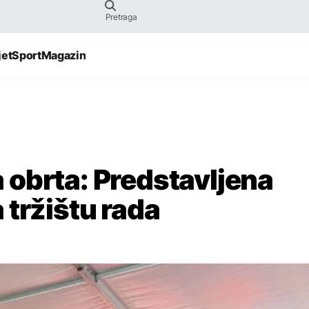
jet
Sport
Magazin
obrta: Predstavljena
 tržištu rada