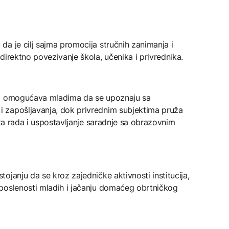
a je cilj sajma promocija stručnih zanimanja i
direktno povezivanje škola, učenika i privrednika.
ja omogućava mladima da se upoznaju sa
 zapošljavanja, dok privrednim subjektima pruža
šta rada i uspostavljanje saradnje sa obrazovnim
ojanju da se kroz zajedničke aktivnosti institucija,
poslenosti mladih i jačanju domaćeg obrtničkog