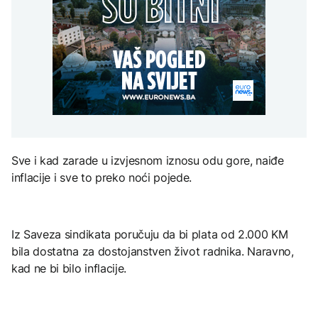
Predsjednik Kolumbije
Sarajevo Film Festival
objavio rat kartelima,
Zelenski stigao u Srbiju
Trump mu šalje milijardu
DRUŠTVO
dolara
Stiže osvježenje: Danas
oblačno sa kišom
ZANIMLJIVOSTI
AKTUELNO
Pripremite se za nebeski
spektakl: Kiša meteora
Rusi gađali Kijevsku
Perseidi stiže sredinom
oblast, Ukrajinci
augusta
rafineriju nafte - ima
nastradalih
Sve i kad zarade u izvjesnom iznosu odu gore, naiđe
inflacije i sve to preko noći pojede.
TEHNOLOGIJA
Istorijska presuda protiv
Mete, zbog ugrožavanja
djece moraju platiti 942
Iz Saveza sindikata poručuju da bi plata od 2.000 KM
miliona dolara
bila dostatna za dostojanstven život radnika. Naravno,
kad ne bi bilo inflacije.