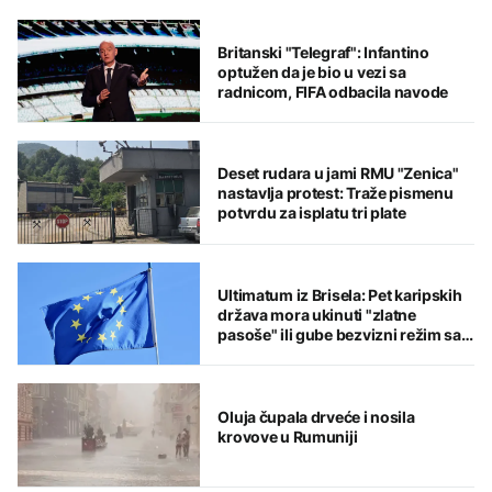
Britanski "Telegraf": Infantino
optužen da je bio u vezi sa
radnicom, FIFA odbacila navode
Deset rudara u jami RMU "Zenica"
nastavlja protest: Traže pismenu
potvrdu za isplatu tri plate
Ultimatum iz Brisela: Pet karipskih
država mora ukinuti "zlatne
pasoše" ili gube bezvizni režim sa
EU
Oluja čupala drveće i nosila
krovove u Rumuniji