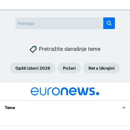
Pretražite današnje teme
Opšti izbori 2026
Požari
Rat u Ukrajini
Teme
Bosna i Hercegovina
Region
Svijet
Sport