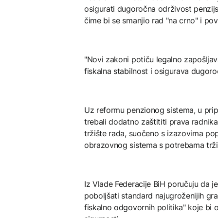
osigurati dugoročna održivost penzijs
čime bi se smanjio rad "na crno" i pov
"Novi zakoni potiču legalno zapošljava
fiskalna stabilnost i osigurava dugoro
Uz reformu penzionog sistema, u pripre
trebali dodatno zaštititi prava radni
tržište rada, suočeno s izazovima pop
obrazovnog sistema s potrebama trži
Iz Vlade Federacije BiH poručuju da je
poboljšati standard najugroženijih g
fiskalno odgovornih politika" koje bi o