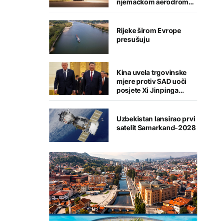
njemačkom aerodromu,
sumnja se na Rusiju
Rijeke širom Evrope
presušuju
Kina uvela trgovinske
mjere protiv SAD uoči
posjete Xi Jinpinga
Washingtonu
Uzbekistan lansirao prvi
satelit Samarkand-2028