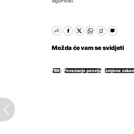
sigurnosti.
Možda će vam se svidjeti
FBIH
Povećanje penzija
Izmjene zako