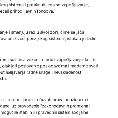
kog sistema i potaknuti legalno zapošljavanje,
ećali prihodi javnih fondova.
nje i smanjuju rad u sivoj zoni, čime se jača
čna održivost penzijskog sistema", istakao je Delić.
mi su i novi zakoni o radu i zapošljavanju, koji bi
ka, olakšati poslovanje poslodavcima i modernizovati
ut iseljavanja radne snage i neusklađenosti
šta.
 cilj reformi jasan – očuvati prava penzionera i
rađana, uz provođenje "zakonodavnih promjena i
mogućile stabilniji i pravedniji sistem socijalne