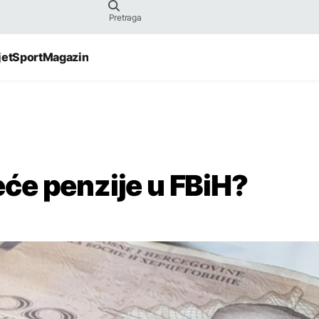
jet
Sport
Magazin
veće penzije u FBiH?