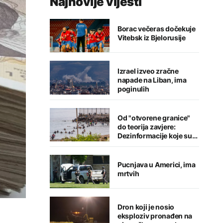
Najnovije vijesti
Borac večeras dočekuje
Vitebsk iz Bjelorusije
Izrael izveo zračne
napade na Liban, ima
poginulih
Od "otvorene granice"
do teorija zavjere:
Dezinformacije koje su
pratile krizu u Seuti
Pucnjava u Americi, ima
mrtvih
Dron koji je nosio
eksploziv pronađen na