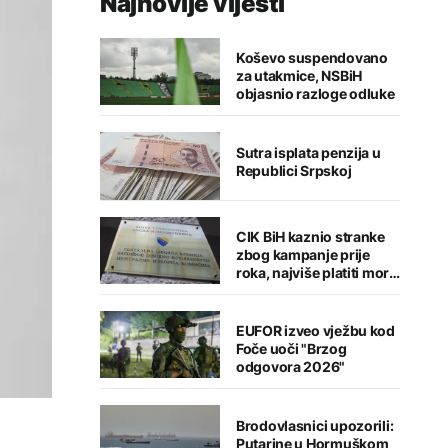
Najnovije vijesti
Koševo suspendovano
za utakmice, NSBiH
objasnio razloge odluke
Sutra isplata penzija u
Republici Srpskoj
CIK BiH kaznio stranke
zbog kampanje prije
roka, najviše platiti mora
Stanivukovićev PSS
EUFOR izveo vježbu kod
Foče uoči "Brzog
odgovora 2026"
Brodovlasnici upozorili:
Putarine u Hormuškom