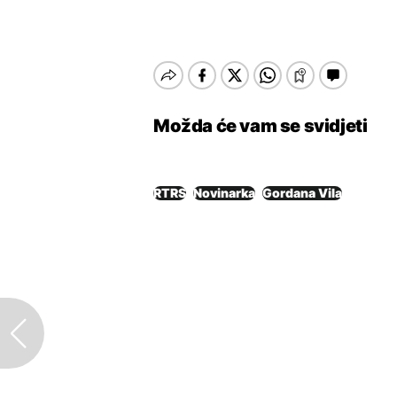
Možda će vam se svidjeti
RTRS
Novinarka
Gordana Vila