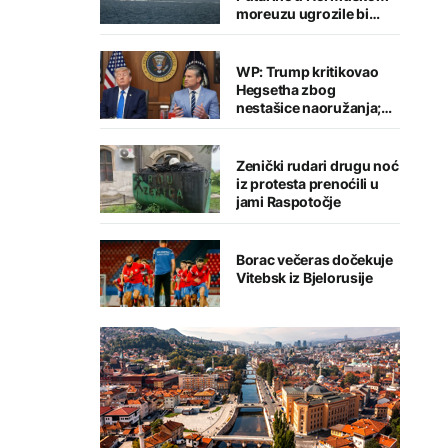
moreuzu ugrozile bi
globalnu trgovinu
WP: Trump kritikovao
Hegsetha zbog
nestašice naoružanja;
Oglasio se predsjednik
Zenički rudari drugu noć
iz protesta prenoćili u
jami Raspotočje
Borac večeras dočekuje
Vitebsk iz Bjelorusije