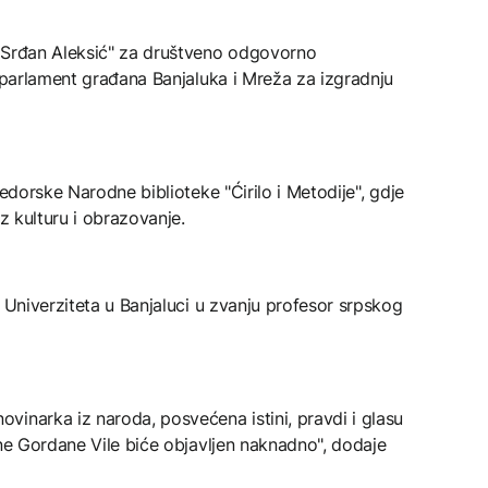
 "Srđan Aleksić" za društveno odgovorno
i parlament građana Banjaluka i Mreža za izgradnju
jedorske Narodne biblioteke "Ćirilo i Metodije", gdje
oz kulturu i obrazovanje.
u Univerziteta u Banjaluci u zvanju profesor srpskog
inarka iz naroda, posvećena istini, pravdi i glasu
ane Gordane Vile biće objavljen naknadno", dodaje