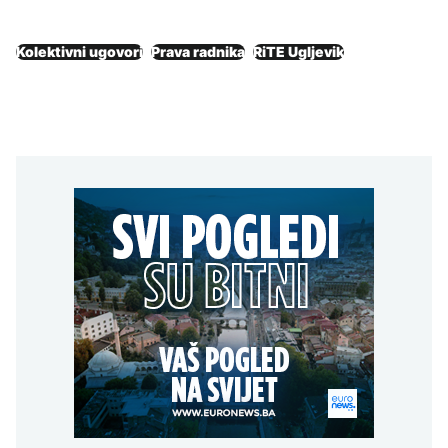
Kolektivni ugovori
Prava radnika
RiTE Ugljevik