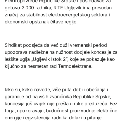
Elektroprivrede Republike Srpske i poslodavac za
gotovo 2.000 radnika, RiTE Ugljevik ima presudan
značaj za stabilnost elektroenergetskog sektora i
ekonomski opstanak čitave regije.
Sindikat podsjeća da već duži vremenski period
upozorava nadležne na nužnost dodjele koncesije za
ležište uglja „Ugljevik Istok 2“, koje se pokazuje kao
ključno za nesmetan rad Termoelektrane.
Iako su, kako navode, više puta dobili obećanja i
garancije od najviših zvaničnika Republike Srpske,
koncesija još uvijek nije prešla u ruke preduzeća. Bez
toga, upozoravaju, budućnost proizvodnje električne
energije i egzistencija radnika dolazi u pitanje.