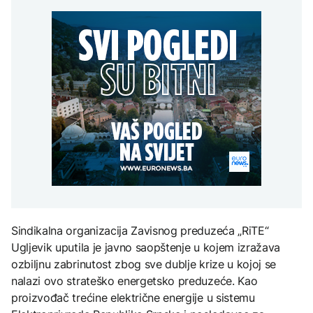
Trump: Iran će biti 'vrlo
Grada sankcionisan
AKTUELNO
na Mjesec
teško pogođen' ako ne
zbog isticanja zastave sa
otvori Hormuški moreuz
ljiljanima
Spajić odbacio
'veoma brzo'
CRNA HRONIKA
mogućnost EU za
gradnju migrantskih
Muškarac iz Novog
centara u Crnoj Gori
TEHNOLOGIJA
Grada sankcionisan
AKTUELNO
zbog isticanja zastave sa
Britanska kraljevska
ljiljanima
kovnica iz elektronskog
Stotine ljudi na granici
otpada izdvaja zlato
Maroka i Seute tragaju za
nestalim članovima
porodica
ZDRAVLJE
Ruska vakcina protiv
melanoma: Prvi pacijent
uskoro završava terapiju
Sindikalna organizacija Zavisnog preduzeća „RiTE“
Ugljevik uputila je javno saopštenje u kojem izražava
ozbiljnu zabrinutost zbog sve dublje krize u kojoj se
nalazi ovo strateško energetsko preduzeće. Kao
proizvođač trećine električne energije u sistemu