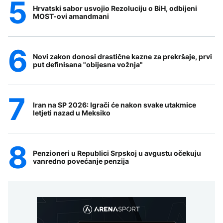
Hrvatski sabor usvojio Rezoluciju o BiH, odbijeni
MOST-ovi amandmani
Novi zakon donosi drastične kazne za prekršaje, prvi
put definisana "obijesna vožnja"
Iran na SP 2026: Igrači će nakon svake utakmice
letjeti nazad u Meksiko
Penzioneri u Republici Srpskoj u avgustu očekuju
vanredno povećanje penzija