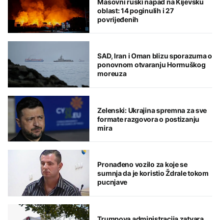
Masovni ruski napad na Kijevsku
oblast: 14 poginulih i 27
povrijeđenih
SAD, Iran i Oman blizu sporazuma o
ponovnom otvaranju Hormuškog
moreuza
Zelenski: Ukrajina spremna za sve
formate razgovora o postizanju
mira
Pronađeno vozilo za koje se
sumnja da je koristio Ždrale tokom
pucnjave
Trumpova administracija zatvara