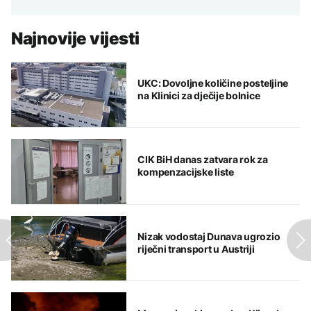
Najnovije vijesti
UKC: Dovoljne količine posteljine
na Klinici za dječije bolnice
CIK BiH danas zatvara rok za
kompenzacijske liste
Nizak vodostaj Dunava ugrozio
riječni transport u Austriji