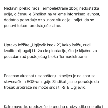
Nedavni prekid rada Termoelektrane zbog nedostatka
uglja, o čemu je Sindikat na vrijeme informisao javnost,
dodatno potvrđuje ozbiljnost situacije i prijeti da se
ponovi tokom predstojeće zime.
Upravo ležište „Ugljevik Istok 2“, kako ističu, nudi
kvalitetniji ugalj i bržu eksploataciju, što je ključno za
pouzdan rad postojećeg bloka Termoelektrane.
Poseban akcenat u saopštenju stavljen je na spor sa
slovenačkim EGS-om, gdje Sindikat jasno poručuje da
trošak arbitraže ne može snositi RiTE Ugljevik.
Kako navode, preduzeće je uredno proizvodilo energiju i