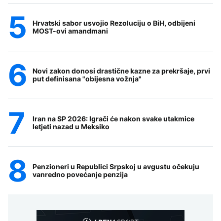
Hrvatski sabor usvojio Rezoluciju o BiH, odbijeni
MOST-ovi amandmani
Novi zakon donosi drastične kazne za prekršaje, prvi
put definisana "obijesna vožnja"
Iran na SP 2026: Igrači će nakon svake utakmice
letjeti nazad u Meksiko
Penzioneri u Republici Srpskoj u avgustu očekuju
vanredno povećanje penzija