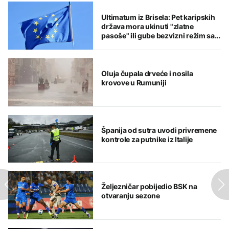
Ultimatum iz Brisela: Pet karipskih
država mora ukinuti "zlatne
pasoše" ili gube bezvizni režim sa
EU
Oluja čupala drveće i nosila
krovove u Rumuniji
Španija od sutra uvodi privremene
kontrole za putnike iz Italije
Željezničar pobijedio BSK na
otvaranju sezone