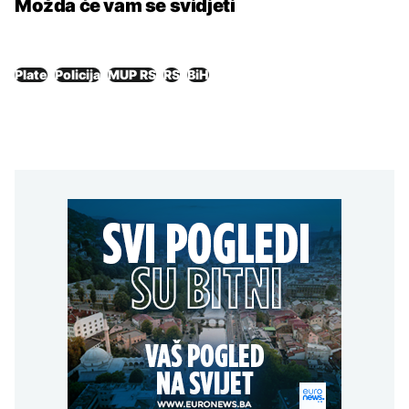
Možda će vam se svidjeti
Plate
Policija
MUP RS
RS
BiH