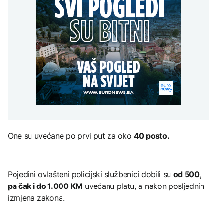
Predsjednik Kolumbije
Vatra na
Sarajevo Film Festival
objavio rat kartelima,
nepristupačnom terenu,
Zelenski stigao u Srbiju
Trump mu šalje milijardu
kuće nisu ugrožene
AKTUELNO
dolara
Situacija na požarištu
kod Trebinja stabilna:
ZANIMLJIVOSTI
Vatra na
AKTUELNO
nepristupačnom terenu,
Pripremite se za nebeski
kuće nisu ugrožene
spektakl: Kiša meteora
Rusi gađali Kijevsku
Perseidi stiže sredinom
oblast, Ukrajinci
augusta
rafineriju nafte - ima
nastradalih
TEHNOLOGIJA
One su uvećane po prvi put za oko
40 posto.
Istorijska presuda protiv
Mete, zbog ugrožavanja
djece moraju platiti 942
miliona dolara
Pojedini ovlašteni policijski službenici dobili su
od 500,
pa čak i do 1.000 KM
uvećanu platu, a nakon posljednih
izmjena zakona.