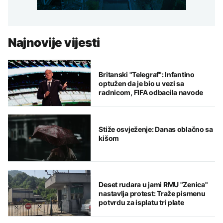
Najnovije vijesti
Britanski "Telegraf": Infantino
optužen da je bio u vezi sa
radnicom, FIFA odbacila navode
Stiže osvježenje: Danas oblačno sa
kišom
Deset rudara u jami RMU "Zenica"
nastavlja protest: Traže pismenu
potvrdu za isplatu tri plate