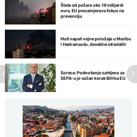
Šteta od požara oko 19 milijardi
evra, EU preusmjerava fokus na
prevenciju
Huti napali vojne položaje u Maribu
i Hadramautu, desetine stradalih
Soreca: Podnošenje zahtjeva za
SEPA-u je važan korak BiH ka EU