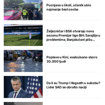
Pucnjava u školi, učenik ubio
najmanje šest osoba
Željezničar i BSK otvaraju novu
sezonu Premijer lige BiH: Sarajlije u
problemima, Banjalučani pišu
istoriju
Poplave u Kini, evakuisano skoro
30.000 ljudi
Da li su Trump i Hegseth u sukobu?
Lider SAD se obratio naciji