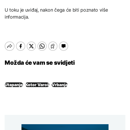
U toku je uviđaj, nakon čega će biti poznato više
informacija.
Možda će vam se svidjeti
Utapanje
Kotor Varoš
Vrbanja