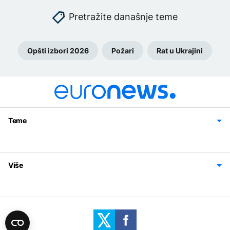
Pretražite današnje teme
Opšti izbori 2026
Požari
Rat u Ukrajini
Teme
Bosna i Hercegovina
Region
Svijet
Sport
Magazin
Više
Impressum
Kontakt
Politika privatnosti
Uslovi korišćenja