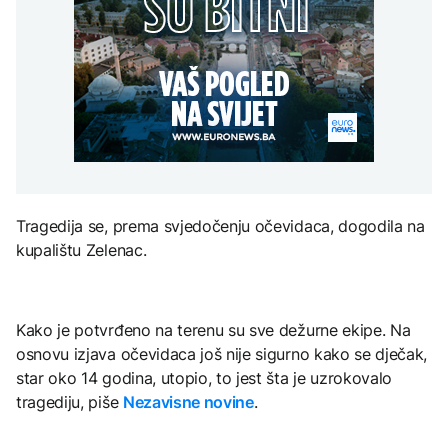
Redovi na aerodromima i
djece moraju platiti 942
graničnim prelazima u
miliona dolara
Nuklearka Krško
EU: Koja je svrha EES
DRUŠTVO
smanjuje proizvodnju
sistema ako se isključuje
zbog niskog vodostaja i
čim je preopterećen?
Počela isplata penzija u
visokih temperatura
RS
Save
KULTURA
BIZNIS
Rat i pijesak prijete
drevnim piramidama
Skočile cijene nafte na
Meroe u Sudanu
svjetskom tržištu, hoće li
se to odraziti na BiH
Tragedija se, prema svjedočenju očevidaca, dogodila na
kupalištu Zelenac.
ZANIMLJIVOSTI
Rihanna radi na novom
albumu
Kako je potvrđeno na terenu su sve dežurne ekipe. Na
osnovu izjava očevidaca još nije sigurno kako se dječak,
star oko 14 godina, utopio, to jest šta je uzrokovalo
tragediju, piše
Nezavisne novine
.