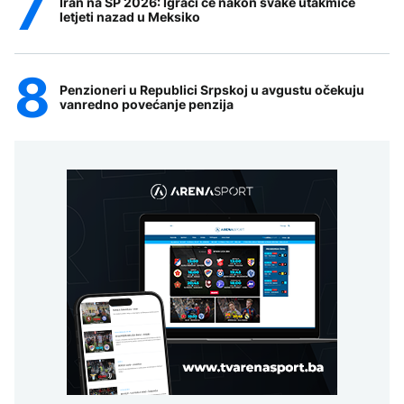
Iran na SP 2026: Igrači će nakon svake utakmice
letjeti nazad u Meksiko
Penzioneri u Republici Srpskoj u avgustu očekuju
vanredno povećanje penzija