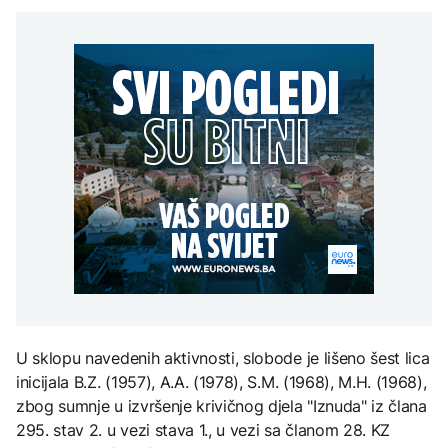
uputstva za skreniranje
Hirošima obilježava
zatvorena obilaznica
AKTUELNO
spektakl “Brechtovi
godišnjicu atomskog
duhovi”
bombardovanja: Poziv
Plan da se u Crnoj Gori
na ukidanje nuklearnog
AKTUELNO
prave centri za prihvat
oružja
migranata? Spajić:
TEHNOLOGIJA
Požar se širi Bijeljinom,
Nismo vodili pregovore
zatvorena obilaznica
Dio rakete SpaceX
FOKUS
velikom brzinom pada
na Mjesec
Žedni za novcem: Koje bi
nove poreze EU mogla
uvesti od 2028. godine?
TEHNOLOGIJA
Britanska kraljevska
kovnica iz elektronskog
otpada izdvaja zlato
U sklopu navedenih aktivnosti, slobode je lišeno šest lica
inicijala B.Z. (1957), A.A. (1978), S.M. (1968), M.H. (1968),
zbog sumnje u izvršenje krivičnog djela "Iznuda" iz člana
295. stav 2. u vezi stava 1., u vezi sa članom 28. KZ