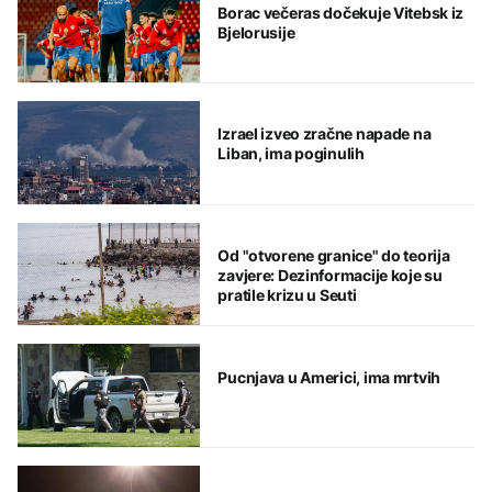
Borac večeras dočekuje Vitebsk iz
Bjelorusije
Izrael izveo zračne napade na
Liban, ima poginulih
Od "otvorene granice" do teorija
zavjere: Dezinformacije koje su
pratile krizu u Seuti
Pucnjava u Americi, ima mrtvih