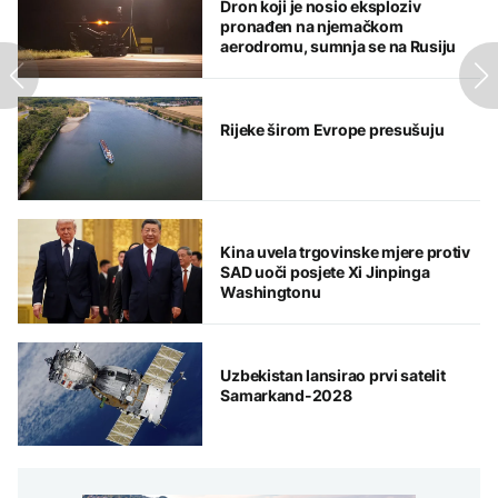
Dron koji je nosio eksploziv
pronađen na njemačkom
aerodromu, sumnja se na Rusiju
Rijeke širom Evrope presušuju
Kina uvela trgovinske mjere protiv
SAD uoči posjete Xi Jinpinga
Washingtonu
Uzbekistan lansirao prvi satelit
Samarkand-2028