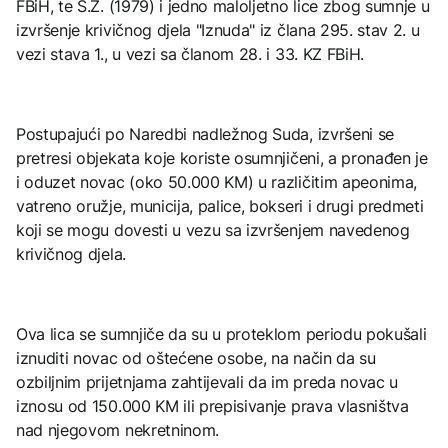
FBiH, te S.Z. (1979) i jedno maloljetno lice zbog sumnje u
izvršenje krivičnog djela "Iznuda" iz člana 295. stav 2. u
vezi stava 1., u vezi sa članom 28. i 33. KZ FBiH.
Postupajući po Naredbi nadležnog Suda, izvršeni se
pretresi objekata koje koriste osumnjičeni, a pronađen je
i oduzet novac (oko 50.000 KM) u različitim apeonima,
vatreno oružje, municija, palice, bokseri i drugi predmeti
koji se mogu dovesti u vezu sa izvršenjem navedenog
krivičnog djela.
Ova lica se sumnjiče da su u proteklom periodu pokušali
iznuditi novac od oštećene osobe, na način da su
ozbiljnim prijetnjama zahtijevali da im preda novac u
iznosu od 150.000 KM ili prepisivanje prava vlasništva
nad njegovom nekretninom.