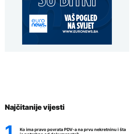
Najčitanije vijesti
Ko ima pravo povrata PDV-a na prvu nekretninu i šta