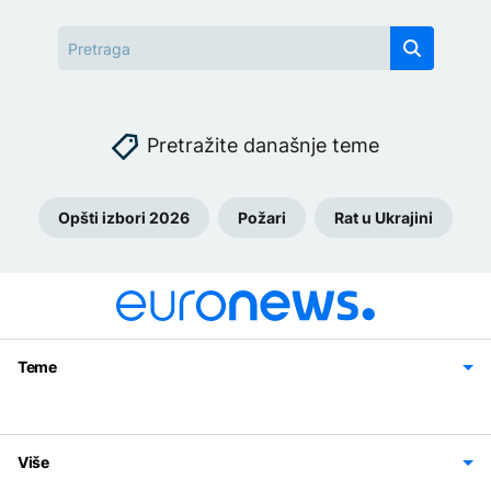
Pretražite današnje teme
Opšti izbori 2026
Požari
Rat u Ukrajini
Teme
Bosna i Hercegovina
Region
Svijet
Sport
Magazin
Više