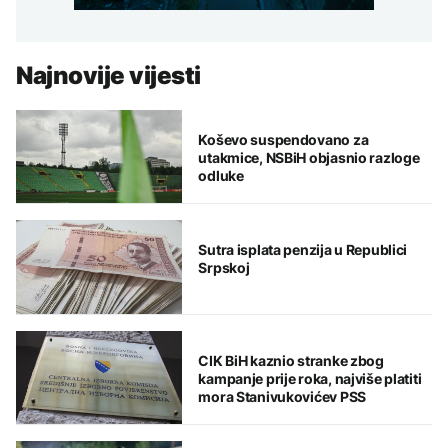
Najnovije vijesti
Koševo suspendovano za
utakmice, NSBiH objasnio razloge
odluke
Sutra isplata penzija u Republici
Srpskoj
CIK BiH kaznio stranke zbog
kampanje prije roka, najviše platiti
mora Stanivukovićev PSS