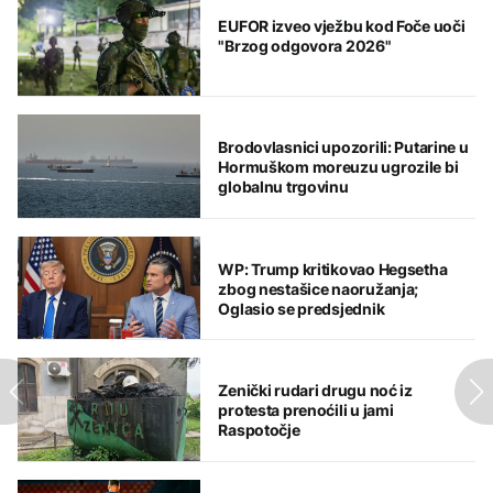
EUFOR izveo vježbu kod Foče uoči
"Brzog odgovora 2026"
Brodovlasnici upozorili: Putarine u
Hormuškom moreuzu ugrozile bi
globalnu trgovinu
WP: Trump kritikovao Hegsetha
zbog nestašice naoružanja;
Oglasio se predsjednik
Zenički rudari drugu noć iz
protesta prenoćili u jami
Raspotočje