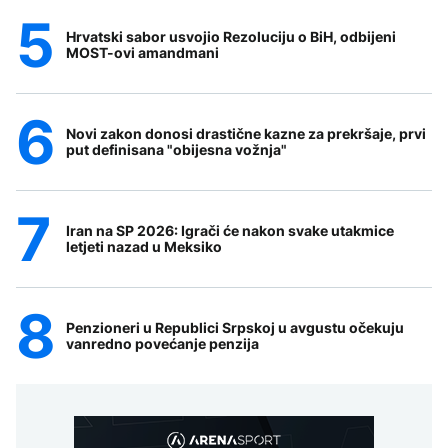
Hrvatski sabor usvojio Rezoluciju o BiH, odbijeni
MOST-ovi amandmani
Novi zakon donosi drastične kazne za prekršaje, prvi
put definisana "obijesna vožnja"
Iran na SP 2026: Igrači će nakon svake utakmice
letjeti nazad u Meksiko
Penzioneri u Republici Srpskoj u avgustu očekuju
vanredno povećanje penzija