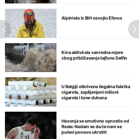
Alpinista iz BiH osvojio Elbrus
Kina aktivirala vanredne mjere
zbog približavanja tajfuna Delfin
U Belgiji otkrivena ilegalna fabrika
cigareta, zaplijenjeni milioni
cigareta i tone duhana
Hezonja se emotivno oprostio od
Reala: Nadam se da će nam se
putevi ponovo ukrstiti