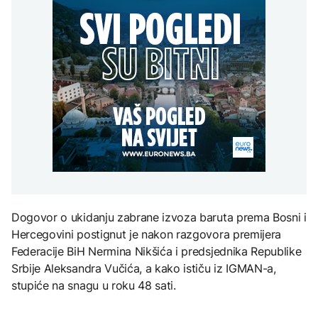
Ruski spasioci o uzroku
programa "Moje pravo"
tragedije na Elbrusu:
Grgurević traži
Veliku ulogu odigrali su
POLITIKA
odgovore o planiranoj
vremenski uslovi
solarnoj elektrani u
Vlada KS odobrila prvo
blizini Manastira Ostrog
ZDRAVLJE
zapošljavanje u okviru
programa "Moje pravo"
Šta je Ciklospora i da li
AKTUELNO
prijeti širenje u Evropi?
Postignut dogovor,
Hormuški moreuz
uskoro se otvara na 60
dana
KULTURA
Sarajevo Fest početkom
septembra: Stiže
evropski pozorišni
Dogovor o ukidanju zabrane izvoza baruta prema Bosni i
spektakl “Brechtovi
duhovi”
Hercegovini postignut je nakon razgovora premijera
Federacije BiH Nermina Nikšića i predsjednika Republike
Srbije Aleksandra Vučića, a kako ističu iz IGMAN-a,
stupiće na snagu u roku 48 sati.