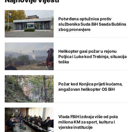
Potvrđena optužnica protiv
službenika Suda BiH Seada Bublina
zbog pronevjere
Helikopter gasi požar u rejonu
Poljica i Luke kod Trebinja, situacija
teška
Požar kod Konjica prijeti kućama,
angažovan helikopter OS BiH
Vlada FBiH izdvaja više od pola
miliona KM za sport, kulturu i
vjerske institucije