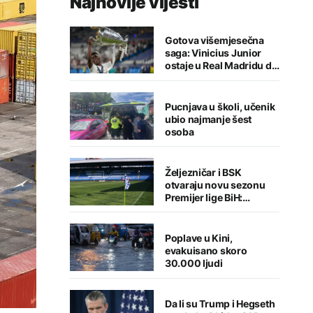
Najnovije vijesti
Gotova višemjesečna
saga: Vinicius Junior
ostaje u Real Madridu do
2032. godine
Pucnjava u školi, učenik
ubio najmanje šest
osoba
Željezničar i BSK
otvaraju novu sezonu
Premijer lige BiH:
Sarajlije u problemima,
Banjalučani pišu istoriju
Poplave u Kini,
evakuisano skoro
30.000 ljudi
Da li su Trump i Hegseth