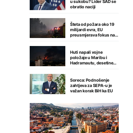
u sukobu? Lider SAD se
obratio naciji
Šteta od požara oko 19
milijardi evra, EU
preusmjerava fokus na
prevenciju
Huti napali vojne
položaje u Maribu i
Hadramautu, desetine
stradalih
Soreca: Podnošenje
zahtjeva za SEPA-u je
važan korak BiH ka EU