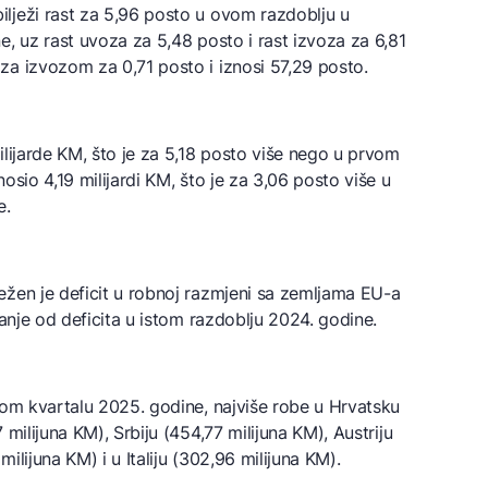
lježi rast za 5,96 posto u ovom razdoblju u
e, uz rast uvoza za 5,48 posto i rast izvoza za 6,81
za izvozom za 0,71 posto i iznosi 57,29 posto.
ilijarde KM, što je za 5,18 posto više nego u prvom
osio 4,19 milijardi KM, što je za 3,06 posto više u
e.
ežen je deficit u robnoj razmjeni sa zemljama EU-a
manje od deficita u istom razdoblju 2024. godine.
vom kvartalu 2025. godine, najviše robe u Hrvatsku
 milijuna KM), Srbiju (454,77 milijuna KM), Austriju
milijuna KM) i u Italiju (302,96 milijuna KM).