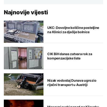
Najnovije vijesti
UKC: Dovoljne količine posteljine
na Klinici za dječije bolnice
CIK BiH danas zatvara rok za
kompenzacijske liste
Nizak vodostaj Dunava ugrozio
riječni transport u Austriji
Masovni ruski napad na Kijevsku