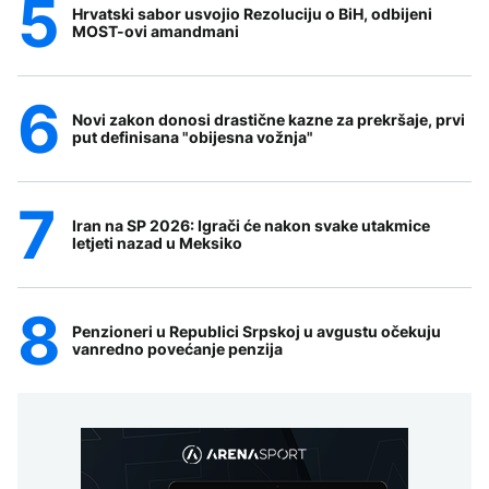
Hrvatski sabor usvojio Rezoluciju o BiH, odbijeni
MOST-ovi amandmani
Novi zakon donosi drastične kazne za prekršaje, prvi
put definisana "obijesna vožnja"
Iran na SP 2026: Igrači će nakon svake utakmice
letjeti nazad u Meksiko
Penzioneri u Republici Srpskoj u avgustu očekuju
vanredno povećanje penzija