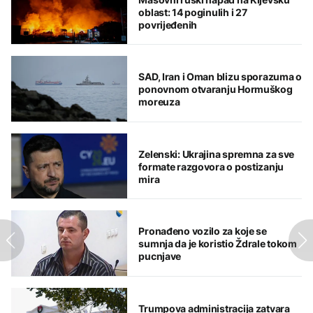
oblast: 14 poginulih i 27
povrijeđenih
SAD, Iran i Oman blizu sporazuma o
ponovnom otvaranju Hormuškog
moreuza
Zelenski: Ukrajina spremna za sve
formate razgovora o postizanju
mira
Pronađeno vozilo za koje se
sumnja da je koristio Ždrale tokom
pucnjave
Trumpova administracija zatvara