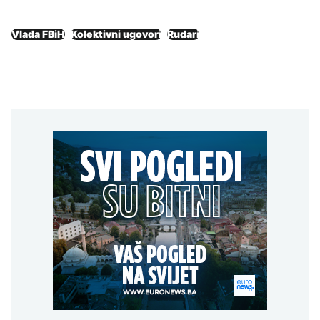
Vlada FBiH
Kolektivni ugovori
Rudari