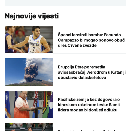
Najnovije vijesti
Španci lansirali bombu: Facundo
Campazzo bi mogao ponovo obući
dres Crvene zvezde
Erupcija Etne poremetila
aviosaobraćaj: Aerodrom u Kataniji
obustavio dolaske letova
Pacifičke zemlje bez dogovora o
kineskom raketnom testu: Samit
lidera mogao bi donijeti odluku