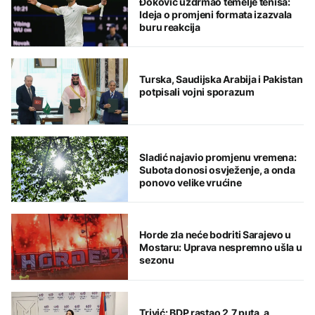
Đoković uzdrmao temelje tenisa:
Ideja o promjeni formata izazvala
buru reakcija
Turska, Saudijska Arabija i Pakistan
potpisali vojni sporazum
Sladić najavio promjenu vremena:
Subota donosi osvježenje, a onda
ponovo velike vrućine
Horde zla neće bodriti Sarajevo u
Mostaru: Uprava nespremno ušla u
sezonu
Trivić: BDP rastao 2,7 puta, a