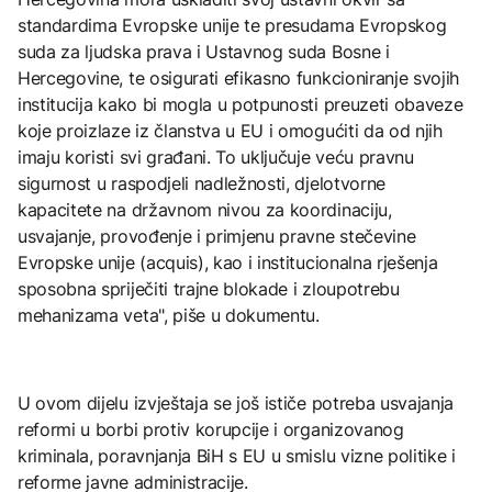
standardima Evropske unije te presudama Evropskog
suda za ljudska prava i Ustavnog suda Bosne i
Hercegovine, te osigurati efikasno funkcioniranje svojih
institucija kako bi mogla u potpunosti preuzeti obaveze
koje proizlaze iz članstva u EU i omogućiti da od njih
imaju koristi svi građani. To uključuje veću pravnu
sigurnost u raspodjeli nadležnosti, djelotvorne
kapacitete na državnom nivou za koordinaciju,
usvajanje, provođenje i primjenu pravne stečevine
Evropske unije (acquis), kao i institucionalna rješenja
sposobna spriječiti trajne blokade i zloupotrebu
mehanizama veta", piše u dokumentu.
U ovom dijelu izvještaja se još ističe potreba usvajanja
reformi u borbi protiv korupcije i organizovanog
kriminala, poravnjanja BiH s EU u smislu vizne politike i
reforme javne administracije.