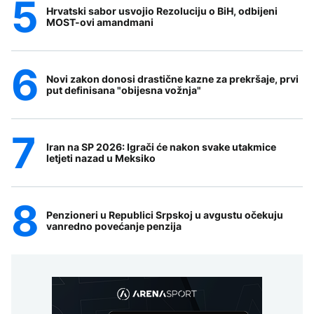
Hrvatski sabor usvojio Rezoluciju o BiH, odbijeni
MOST-ovi amandmani
Novi zakon donosi drastične kazne za prekršaje, prvi
put definisana "obijesna vožnja"
Iran na SP 2026: Igrači će nakon svake utakmice
letjeti nazad u Meksiko
Penzioneri u Republici Srpskoj u avgustu očekuju
vanredno povećanje penzija