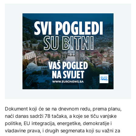
Španija postavila
aktivan, gust dim
djece moraju platiti 942
ultimatum Italiji da ukine
otežava gašenje iz zraka
miliona dolara
Grčka dronovima
granične kontrole
kontrolisala više od 300
AKTUELNO
plaža zbog nelegalnog
zauzimanja obale
Požar kod Konjica i dalje
KULTURA
aktivan, gust dim
FOKUS
otežava gašenje iz zraka
Rat i pijesak prijete
drevnim piramidama
Amerikanci
Meroe u Sudanu
upozoravaju: Putin bi
mogao testirati NATO
ograničenim napadom,
najveći rizik od jeseni
ZANIMLJIVOSTI
Rihanna radi na novom
albumu
Dokument koji će se na dnevnom redu, prema planu,
naći danas sadrži 78 tačaka, a koje se tiču vanjske
politike, EU integracija, energetike, demokratije i
vladavine prava, i drugih segmenata koji su važni za