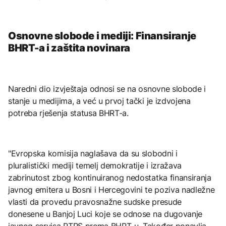
Osnovne slobode i mediji: Finansiranje
BHRT-a i zaštita novinara
Naredni dio izvještaja odnosi se na osnovne slobode i
stanje u medijima, a već u prvoj tački je izdvojena
potreba rješenja statusa BHRT-a.
"Evropska komisija naglašava da su slobodni i
pluralistički mediji temelj demokratije i izražava
zabrinutost zbog kontinuiranog nedostatka finansiranja
javnog emitera u Bosni i Hercegovini te poziva nadležne
vlasti da provedu pravosnažne sudske presude
donesene u Banjoj Luci koje se odnose na dugovanje
javnog servisa RTRS prema BHRT-u. Također ponavlja