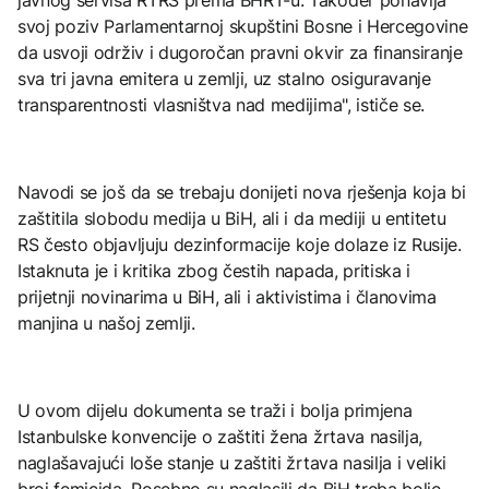
svoj poziv Parlamentarnoj skupštini Bosne i Hercegovine
da usvoji održiv i dugoročan pravni okvir za finansiranje
sva tri javna emitera u zemlji, uz stalno osiguravanje
transparentnosti vlasništva nad medijima", ističe se.
Navodi se još da se trebaju donijeti nova rješenja koja bi
zaštitila slobodu medija u BiH, ali i da mediji u entitetu
RS često objavljuju dezinformacije koje dolaze iz Rusije.
Istaknuta je i kritika zbog čestih napada, pritiska i
prijetnji novinarima u BiH, ali i aktivistima i članovima
manjina u našoj zemlji.
U ovom dijelu dokumenta se traži i bolja primjena
Istanbulske konvencije o zaštiti žena žrtava nasilja,
naglašavajući loše stanje u zaštiti žrtava nasilja i veliki
broj femicida. Posebno su naglasili da BiH treba bolje