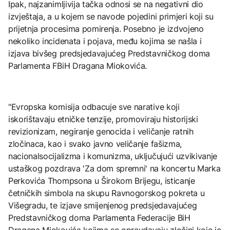
Ipak, najzanimljivija tačka odnosi se na negativni dio
izvještaja, a u kojem se navode pojedini primjeri koji su
prijetnja procesima pomirenja. Posebno je izdvojeno
nekoliko incidenata i pojava, među kojima se našla i
izjava bivšeg predsjedavajućeg Predstavničkog doma
Parlamenta FBiH Dragana Miokovića.
"Evropska komisija odbacuje sve narative koji
iskorištavaju etničke tenzije, promoviraju historijski
revizionizam, negiranje genocida i veličanje ratnih
zločinaca, kao i svako javno veličanje fašizma,
nacionalsocijalizma i komunizma, uključujući uzvikivanje
ustaškog pozdrava 'Za dom spremni' na koncertu Marka
Perkovića Thompsona u Širokom Brijegu, isticanje
četničkih simbola na skupu Ravnogorskog pokreta u
Višegradu, te izjave smijenjenog predsjedavajućeg
Predstavničkog doma Parlamenta Federacije BiH