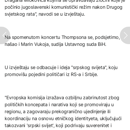
Dragana Miokovića kojima se opravdavaju zločini koje je
počinio jugoslavenski komunistički režim nakon Drugog
svjetskog rata", navodi se u izvještaju.
Na spomenutom koncertu Thompsona se, podsjetimo,
našao i Marin Vukoja, sudija Ustavnog suda BiH.
U izvještaju se odbacuje i ideja "srpskog svijeta", koju
promovišu pojedini političari iz RS-a i Srbije.
"Evropska komisija izražava ozbiljnu zabrinutost zbog
političkih koncepata i narativa koji se promoviraju u
regionu, a zagovaraju prekogranično ujedinjenje ili
koordinaciju na osnovu etničkog identityeta, uključujući
takozvani 'srpski svijet', koji podrivaju suverenitet i