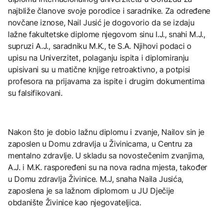
najbliže članove svoje porodice i saradnike. Za određene
novčane iznose, Nail Jusić je dogovorio da se izdaju
lažne fakultetske diplome njegovom sinu I.J., snahi M.J.,
supruzi A.J., saradniku M.K., te S.A. Njihovi podaci o
upisu na Univerzitet, polaganju ispita i diplomiranju
upisivani su u matične knjige retroaktivno, a potpisi
profesora na prijavama za ispite i drugim dokumentima
su falsifikovani.
Nakon što je dobio lažnu diplomu i zvanje, Nailov sin je
zaposlen u Domu zdravlja u Živinicama, u Centru za
mentalno zdravlje. U skladu sa novostečenim zvanjima,
A.J. i M.K. raspoređeni su na nova radna mjesta, također
u Domu zdravlja Živinice. M.J, snaha Naila Jusića,
zaposlena je sa lažnom diplomom u JU Dječije
obdanište Živinice kao njegovateljica.