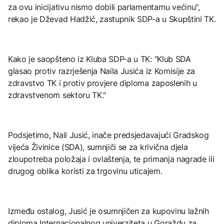
za ovu inicijativu nismo dobili parlamentarnu većinu",
rekao je Dževad Hadžić, zastupnik SDP-a u Skupštini TK.
Kako je saopšteno iz Kluba SDP-a u TK: "Klub SDA
glasao protiv razrješenja Naila Jusića iz Komisije za
zdravstvo TK i protiv provjere diploma zaposlenih u
zdravstvenom sektoru TK."
Podsjetimo, Nail Jusić, inače predsjedavajući Gradskog
vijeća Živinice (SDA), sumnjiči se za krivična djela
zloupotreba položaja i ovlaštenja, te primanja nagrade ili
drugog oblika koristi za trgovinu uticajem.
Između ostalog, Jusić je osumnjičen za kupovinu lažnih
diploma Internacionalnog univerziteta u Goraždu za