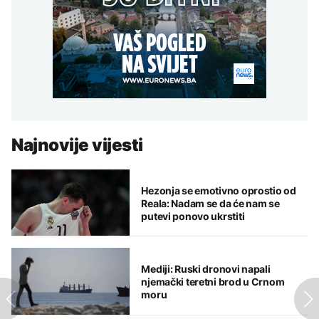
Najnovije vijesti
Hezonja se emotivno oprostio od
Reala: Nadam se da će nam se
putevi ponovo ukrstiti
Mediji: Ruski dronovi napali
njemački teretni brod u Crnom
moru