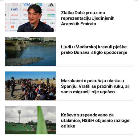
Zlatko Dalić preuzima
reprezentaciju Ujedinjenih
Arapskih Emirata
Ljudi u Mađarskoj krenuli pješke
preko Dunava, stiglo upozorenje
Marokanci o pokušaju ulaska u
Španiju: Vratili se praznih ruku, ali
san o migraciji nije ugašen
Koševo suspendovano za
utakmice, NSBiH objasnio razloge
odluke