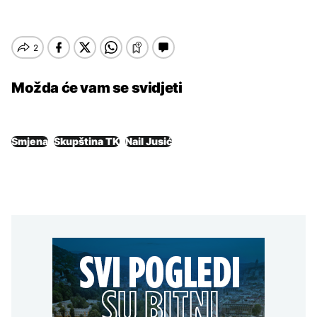
Možda će vam se svidjeti
Smjena
Skupština TK
Nail Jusić