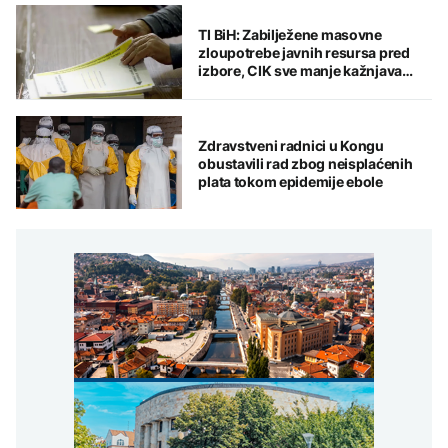
TI BiH: Zabilježene masovne
zloupotrebe javnih resursa pred
izbore, CIK sve manje kažnjava
ključne nepravilnosti
Zdravstveni radnici u Kongu
obustavili rad zbog neisplaćenih
plata tokom epidemije ebole