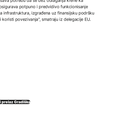
ašava potrebu da se bez odlaganja krene ka
sigurava potpuno i predvidivo funkcionisanje
 infrastruktura, izgrađena uz finansijsku podršku
koristi povezivanja", smatraju iz delegacije EU.
i prelaz Gradiška