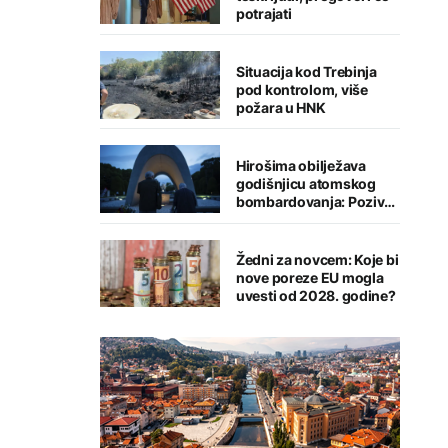
potrajati
Situacija kod Trebinja
pod kontrolom, više
požara u HNK
Hirošima obilježava
godišnjicu atomskog
bombardovanja: Poziv
na ukidanje nuklearnog
oružja
Žedni za novcem: Koje bi
nove poreze EU mogla
uvesti od 2028. godine?