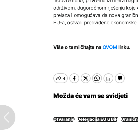
"Istovremeno, privremena mjera nagl
održivom, dugoročnom rješenju koje o
prelaza i omogućava da nova granična
EU-a, ostvari predviđene ekonomske i 
Više o temi čitajte na
OVOM
linku.
Možda će vam se svidjeti
Otvaranje
Delegacija EU u BiH
Graničn