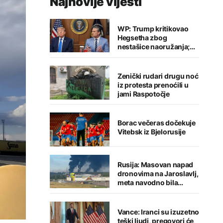
Najnovije vijesti
WP: Trump kritikovao
Hegsetha zbog
nestašice naoružanja;
Oglasio se predsjednik
Zenički rudari drugu noć
iz protesta prenoćili u
jami Raspotočje
Borac večeras dočekuje
Vitebsk iz Bjelorusije
Rusija: Masovan napad
dronovima na Jaroslavlj,
meta navodno bila
rafinerija
Vance: Iranci su izuzetno
teški ljudi, pregovori će