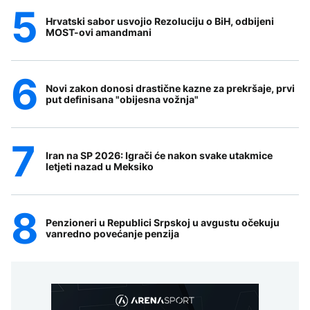
Hrvatski sabor usvojio Rezoluciju o BiH, odbijeni
MOST-ovi amandmani
Novi zakon donosi drastične kazne za prekršaje, prvi
put definisana "obijesna vožnja"
Iran na SP 2026: Igrači će nakon svake utakmice
letjeti nazad u Meksiko
Penzioneri u Republici Srpskoj u avgustu očekuju
vanredno povećanje penzija