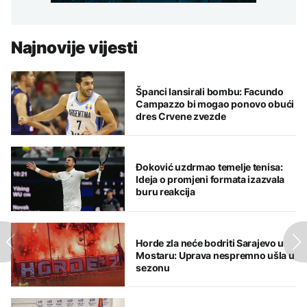
Najnovije vijesti
Španci lansirali bombu: Facundo
Campazzo bi mogao ponovo obući
dres Crvene zvezde
Đoković uzdrmao temelje tenisa:
Ideja o promjeni formata izazvala
buru reakcija
Horde zla neće bodriti Sarajevo u
Mostaru: Uprava nespremno ušla u
sezonu