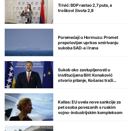
Trivić: BDP rastao 2,7 puta, a
troškovi života 2,8
Poremećaji u Hormuzu: Promet
prepolovljen uprkos smirivanju
sukoba SAD-a i Irana
Sukob oko zastupljenosti u
institucijama BiH: Konaković
otvorio pitanje, Košarac traži
odgovore
Kallas: EU uvela nove sankcije za
pet osoba povezanih s ruskim
vojno-industrijskim kompleksom