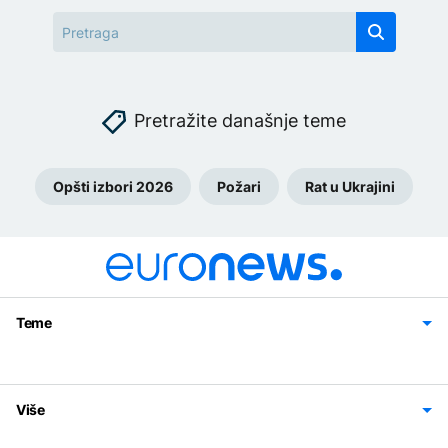
Pretražite današnje teme
Opšti izbori 2026
Požari
Rat u Ukrajini
Teme
Bosna i Hercegovina
Region
Svijet
Sport
Magazin
Više