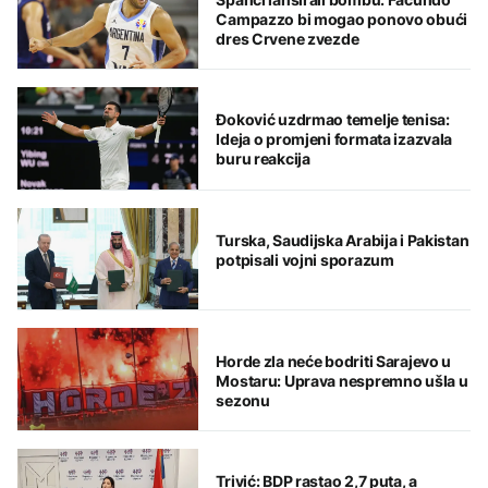
Campazzo bi mogao ponovo obući
dres Crvene zvezde
Đoković uzdrmao temelje tenisa:
Ideja o promjeni formata izazvala
buru reakcija
Turska, Saudijska Arabija i Pakistan
potpisali vojni sporazum
Horde zla neće bodriti Sarajevo u
Mostaru: Uprava nespremno ušla u
sezonu
Trivić: BDP rastao 2,7 puta, a