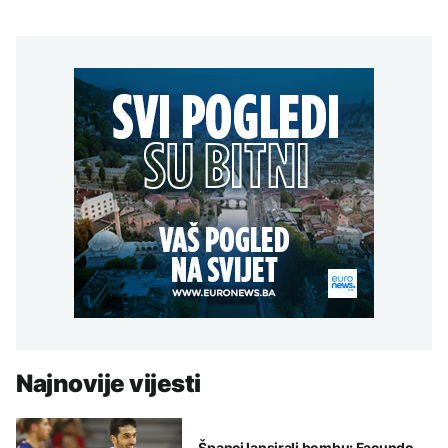
Najnovije vijesti
Španci lansirali bombu: Facundo