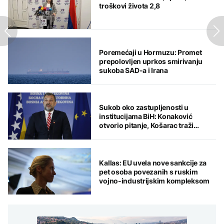
troškovi života 2,8
Poremećaji u Hormuzu: Promet
prepolovljen uprkos smirivanju
sukoba SAD-a i Irana
Sukob oko zastupljenosti u
institucijama BiH: Konaković
otvorio pitanje, Košarac traži
odgovore
Kallas: EU uvela nove sankcije za
pet osoba povezanih s ruskim
vojno-industrijskim kompleksom