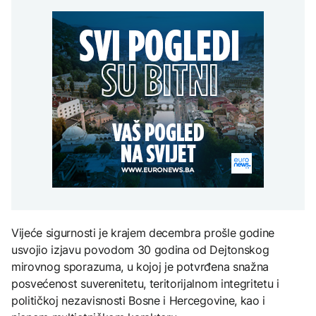
Erupcija Etne poremetila
vremena: Subota donosi
POLITIKA
djece moraju platiti 942
aviosaobraćaj:
osvježenje, a onda
miliona dolara
Aerodrom u Kataniji
ponovo velike vrućine
Macut najavio dodatne
obustavio dolaske letova
AKTUELNO
mjere za ublažavanje
posljedica toplotnog
Sladić najavio promjenu
talasa
KULTURA
vremena: Subota donosi
AKTUELNO
osvježenje, a onda
Rat i pijesak prijete
ponovo velike vrućine
drevnim piramidama
Pacifičke zemlje bez
Meroe u Sudanu
dogovora o kineskom
raketnom testu: Samit
lidera mogao bi donijeti
odluku
ZANIMLJIVOSTI
Rihanna radi na novom
albumu
Vijeće sigurnosti je krajem decembra prošle godine
usvojio izjavu povodom 30 godina od Dejtonskog
mirovnog sporazuma, u kojoj je potvrđena snažna
posvećenost suverenitetu, teritorijalnom integritetu i
političkoj nezavisnosti Bosne i Hercegovine, kao i