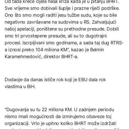
Od tada kreće cijela naša kriza kada je u pitanju BHRT.
Sve vrijeme smo dobivali šuplje i prazne riječi podrške.
Ono što smo mogli raditi jesu tužbe sudu, koje su bile
negativno završavane na sudovima u RS. Zahvaljujući
našoj apelaciji, poništene su prethodne presude. Dobili
smo tri prvostepene presude, ali su to dugotrajni
procesi. Iscrpljivani smo godinama, a sada taj dug RTRS-
a iznosi preko 104 miliona KM", kazao je Belmin
Karamehmedović, direktor BHRT-a.
Dodaoje da danas ističe rok koji je EBU dala rok
vlastima u BiH.
"Dugovanja su tu 22 miliona KM. U zadnjem periodu
nismo imali mogućnosti da izmirujemo obaveze toj
organizaciji. Vrlo je upitno koliko BHRT može izdržati