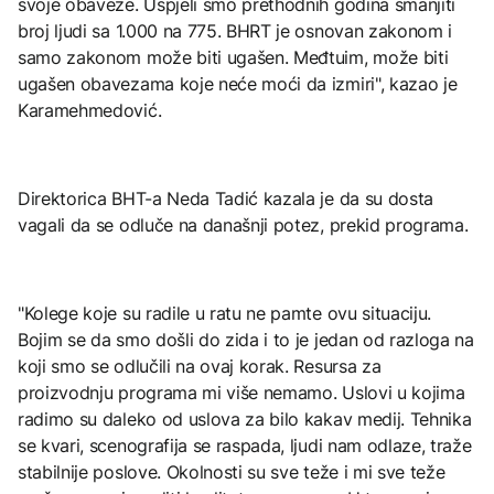
svoje obaveze. Uspjeli smo prethodnih godina smanjiti
broj ljudi sa 1.000 na 775. BHRT je osnovan zakonom i
samo zakonom može biti ugašen. Međtuim, može biti
ugašen obavezama koje neće moći da izmiri", kazao je
Karamehmedović.
Direktorica BHT-a Neda Tadić kazala je da su dosta
vagali da se odluče na današnji potez, prekid programa.
"Kolege koje su radile u ratu ne pamte ovu situaciju.
Bojim se da smo došli do zida i to je jedan od razloga na
koji smo se odlučili na ovaj korak. Resursa za
proizvodnju programa mi više nemamo. Uslovi u kojima
radimo su daleko od uslova za bilo kakav medij. Tehnika
se kvari, scenografija se raspada, ljudi nam odlaze, traže
stabilnije poslove. Okolnosti su sve teže i mi sve teže