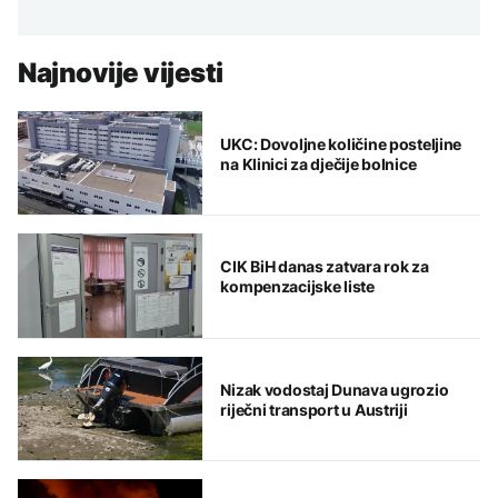
Najnovije vijesti
UKC: Dovoljne količine posteljine
na Klinici za dječije bolnice
CIK BiH danas zatvara rok za
kompenzacijske liste
Nizak vodostaj Dunava ugrozio
riječni transport u Austriji