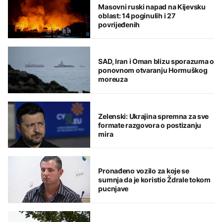
Masovni ruski napad na Kijevsku
oblast: 14 poginulih i 27
povrijeđenih
SAD, Iran i Oman blizu sporazuma o
ponovnom otvaranju Hormuškog
moreuza
Zelenski: Ukrajina spremna za sve
formate razgovora o postizanju
mira
Pronađeno vozilo za koje se
sumnja da je koristio Ždrale tokom
pucnjave