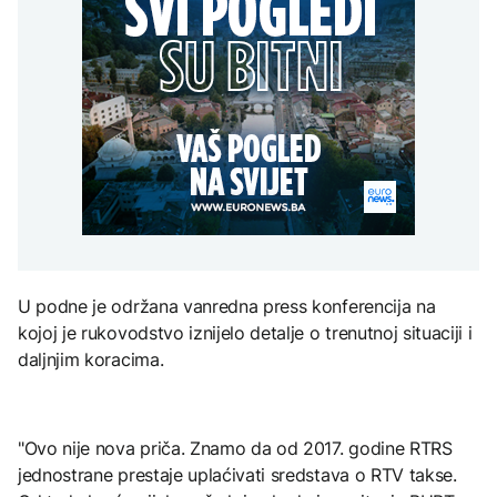
Trump: Iran će biti 'vrlo
Grada sankcionisan
AKTUELNO
na Mjesec
teško pogođen' ako ne
zbog isticanja zastave sa
otvori Hormuški moreuz
ljiljanima
Spajić odbacio
'veoma brzo'
CRNA HRONIKA
mogućnost EU za
gradnju migrantskih
Muškarac iz Novog
centara u Crnoj Gori
TEHNOLOGIJA
Grada sankcionisan
AKTUELNO
zbog isticanja zastave sa
Britanska kraljevska
ljiljanima
kovnica iz elektronskog
Stotine ljudi na granici
otpada izdvaja zlato
Maroka i Seute tragaju za
nestalim članovima
porodica
ZDRAVLJE
U podne je održana vanredna press konferencija na
Ruska vakcina protiv
kojoj je rukovodstvo iznijelo detalje o trenutnoj situaciji i
melanoma: Prvi pacijent
uskoro završava terapiju
daljnjim koracima.
"Ovo nije nova priča. Znamo da od 2017. godine RTRS
jednostrane prestaje uplaćivati sredstava o RTV takse.