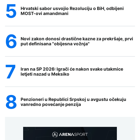
Hrvatski sabor usvojio Rezoluciju o BiH, odbijeni
MOST-ovi amandmani
Novi zakon donosi drastične kazne za prekršaje, prvi
put definisana "obijesna vožnja"
Iran na SP 2026: Igrači će nakon svake utakmice
letjeti nazad u Meksiko
Penzioneri u Republici Srpskoj u avgustu očekuju
vanredno povećanje penzija