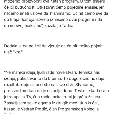
možemo proizvoditi kvalitetan program. U tom smjeru
će ići budućnost. Otkazivat ćemo pojedine emisije, jer
nećemo imati uslove da ih snimamo. Učinit ćemo sve da
do kraja dostojanstveno iznesemo ovaj program i da
damo svoj maksimu", kazala je Tadić.
Dodala je da ne želi da vjeruje da će biti teško pojmiti
riječ "kraj".
"Ne manjka ideja, ljudi rade nove stvari. Tehnika nas
izdaje, pokušavamo da krpimo. To dugoročno ne daje
rezultat. Ideje su ono što nas sve drži. Stvaramo,
proizvodimo kao da je najbolje doba. Teško je kada sam
jutro upalio TV, čuo radio, nekako mi je grč u želucu.
Zahvaljujem se kolegama iz drugih medijskih kuća",
kazao je Vedran Prodić, član Programskog kolegija