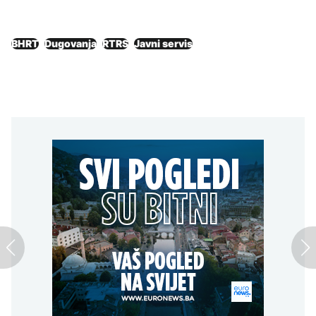
BHRT
Dugovanja
RTRS
Javni servis