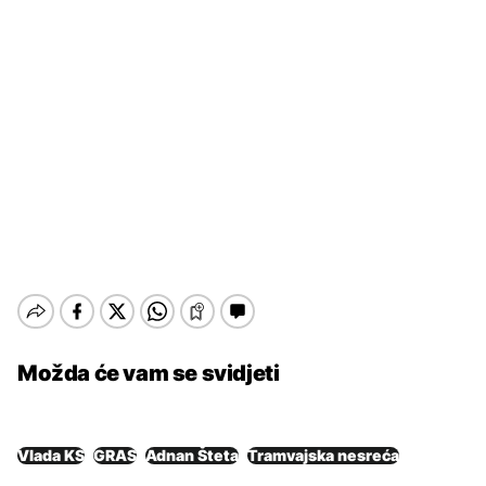
Možda će vam se svidjeti
Vlada KS
GRAS
Adnan Šteta
Tramvajska nesreća