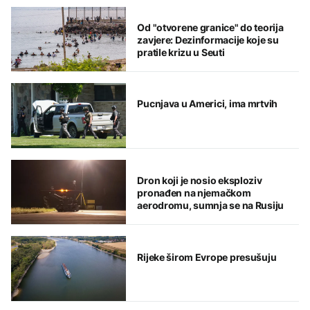
Od "otvorene granice" do teorija
zavjere: Dezinformacije koje su
pratile krizu u Seuti
Pucnjava u Americi, ima mrtvih
Dron koji je nosio eksploziv
pronađen na njemačkom
aerodromu, sumnja se na Rusiju
Rijeke širom Evrope presušuju