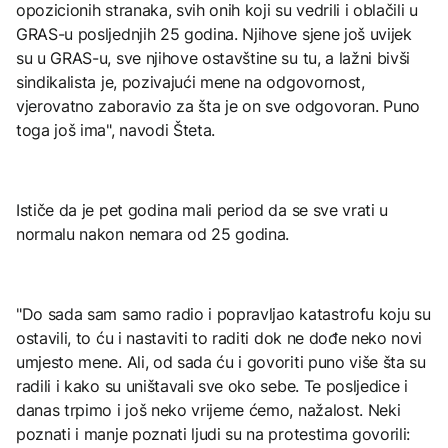
opozicionih stranaka, svih onih koji su vedrili i oblačili u
GRAS-u posljednjih 25 godina. Njihove sjene još uvijek
su u GRAS-u, sve njihove ostavštine su tu, a lažni bivši
sindikalista je, pozivajući mene na odgovornost,
vjerovatno zaboravio za šta je on sve odgovoran. Puno
toga još ima", navodi Šteta.
Ističe da je pet godina mali period da se sve vrati u
normalu nakon nemara od 25 godina.
"Do sada sam samo radio i popravljao katastrofu koju su
ostavili, to ću i nastaviti to raditi dok ne dođe neko novi
umjesto mene. Ali, od sada ću i govoriti puno više šta su
radili i kako su uništavali sve oko sebe. Te posljedice i
danas trpimo i još neko vrijeme ćemo, nažalost. Neki
poznati i manje poznati ljudi su na protestima govorili: