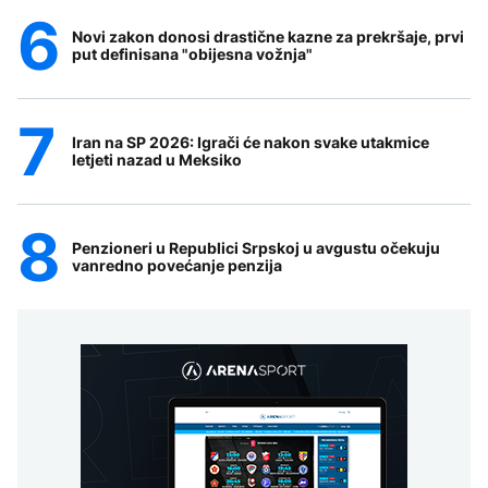
Novi zakon donosi drastične kazne za prekršaje, prvi
put definisana "obijesna vožnja"
Iran na SP 2026: Igrači će nakon svake utakmice
letjeti nazad u Meksiko
Penzioneri u Republici Srpskoj u avgustu očekuju
vanredno povećanje penzija