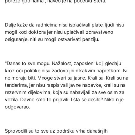
poreze godinama", naveo je na početku Šteta.
Dalje kaže da radnicima nisu isplaćivali plate, ljudi nisu
mogli kod doktora jer nisu uplaćivali zdravstveno
osiguranje, niti su mogli ostvarivati penziju.
"Danas to sve mogu. Nažalost, zaposleni koji gledaju
kroz oči politike nisu zadovoljni nikakvim napretkom. Ni
ne moraju biti. Mnoge stvari su jasne. Krali su. Krali su na
tenderima, jer nisu raspisivali javne nabavke, krali su na
rezervnim dijelovima, koja su nabavljali za sve osim za
vozila. Davno smo to prijavili. I šta se desilo? Niko nije
odgovarao.
Sprovodili su to sve uz podršku vrha današnjih