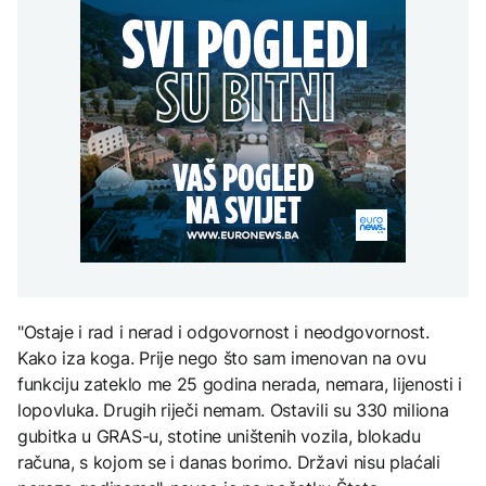
uputstva za skreniranje
Žedni za novcem: Koje bi
zatvorena obilaznica
AKTUELNO
na Mjesec
nove poreze EU mogla
uvesti od 2028. godine?
Plan da se u Crnoj Gori
AKTUELNO
prave centri za prihvat
migranata? Spajić:
Požar se širi Bijeljinom,
Nismo vodili pregovore
TEHNOLOGIJA
zatvorena obilaznica
AKTUELNO
Britanska kraljevska
kovnica iz elektronskog
Izrael izveo zračne
otpada izdvaja zlato
napade na Liban, ima
poginulih
ZDRAVLJE
Ruska vakcina protiv
"Ostaje i rad i nerad i odgovornost i neodgovornost.
melanoma: Prvi pacijent
uskoro završava terapiju
Kako iza koga. Prije nego što sam imenovan na ovu
funkciju zateklo me 25 godina nerada, nemara, lijenosti i
lopovluka. Drugih riječi nemam. Ostavili su 330 miliona
gubitka u GRAS-u, stotine uništenih vozila, blokadu
računa, s kojom se i danas borimo. Državi nisu plaćali