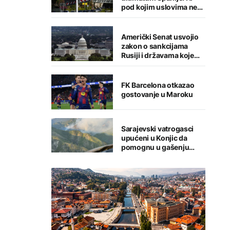
pod kojim uslovima ne
namjeravamo da
preispitujemo odluku
Američki Senat usvojio
zakon o sankcijama
Rusiji i državama koje
kupuju njenu naftu i gas
FK Barcelona otkazao
gostovanje u Maroku
Sarajevski vatrogasci
upućeni u Konjic da
pomognu u gašenju
požara