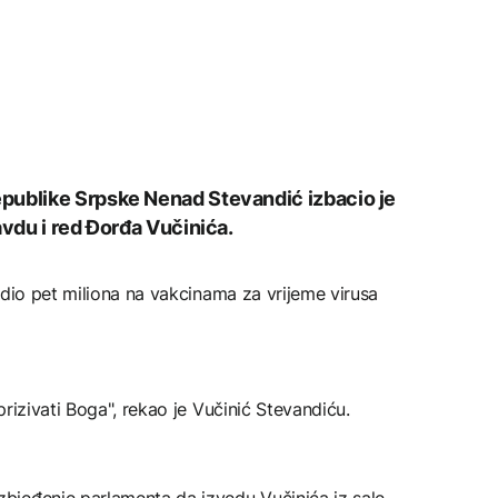
publike Srpske Nenad Stevandić izbacio je
avdu i red Đorđa Vučinića.
adio pet miliona na vakcinama za vrijeme virusa
rizivati Boga", rekao je Vučinić Stevandiću.
jeđenje parlamenta da izvedu Vučinića iz sale,