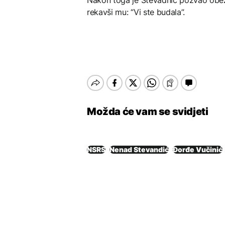
rekavši mu: “Vi ste budala”.
Možda će vam se svidjeti
NSRS
Nenad Stevandić
Đorđe Vučinić