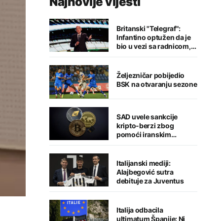
Najnovije vijesti
Britanski "Telegraf":
Infantino optužen da je
bio u vezi sa radnicom,
FIFA odbacila navode
Željezničar pobijedio
BSK na otvaranju sezone
SAD uvele sankcije
kripto-berzi zbog
pomoći iranskim
snagama
Italijanski mediji:
Alajbegović sutra
debituje za Juventus
Italija odbacila
ultimatum Španije: Ni