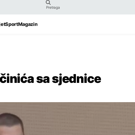
jet
Sport
Magazin
činića sa sjednice