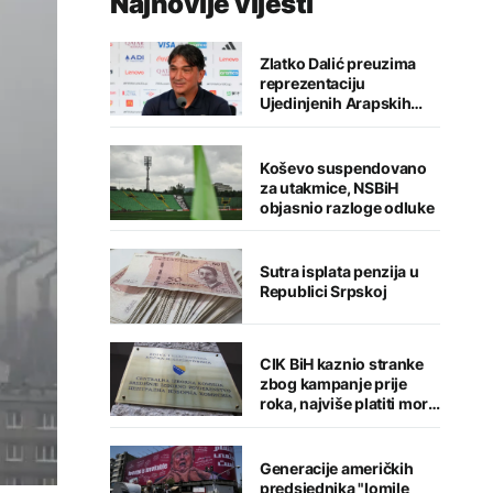
Najnovije vijesti
Zlatko Dalić preuzima
reprezentaciju
Ujedinjenih Arapskih
Emirata
Koševo suspendovano
za utakmice, NSBiH
objasnio razloge odluke
Sutra isplata penzija u
Republici Srpskoj
CIK BiH kaznio stranke
zbog kampanje prije
roka, najviše platiti mora
Stanivukovićev PSS
Generacije američkih
predsjednika "lomile