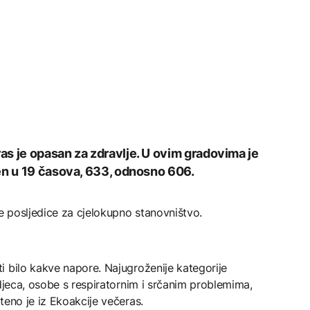
s je opasan za zdravlje. U ovim gradovima je
en u 19 časova, 633, odnosno 606.
 posljedice za cjelokupno stanovništvo.
i bilo kakve napore. Najugroženije kategorije
 djeca, osobe s respiratornim i srčanim problemima,
teno je iz Ekoakcije večeras.