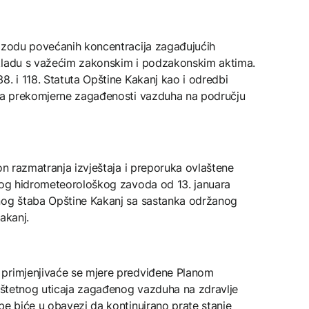
pizodu povećanih koncentracija zagađujućih
skladu s važećim zakonskim i podzakonskim aktima.
8. i 118. Statuta Opštine Kakanj kao i odredbi
ima prekomjerne zagađenosti vazduha na području
on razmatranja izvještaja i preporuka ovlaštene
lnog hidrometeorološkog zavoda od 13. januara
vnog štaba Opštine Kakanj sa sastanka održanog
akanj.
 primjenjivaće se mjere predviđene Planom
a štetnog uticaja zagađenog vazduha na zdravlje
be biće u obavezi da kontinuirano prate stanje