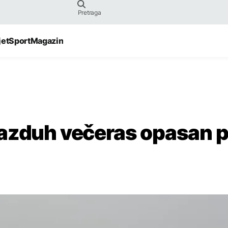
jet
Sport
Magazin
vazduh večeras opasan 