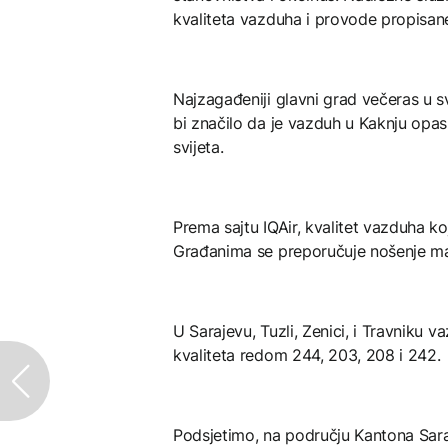
kvaliteta vazduha i provode propisane
Najzagađeniji glavni grad večeras u svi
bi značilo da je vazduh u Kaknju opa
svijeta.
Prema sajtu IQAir, kvalitet vazduha ko
Građanima se preporučuje nošenje ma
U Sarajevu, Tuzli, Zenici, i Travniku v
kvaliteta redom 244, 203, 208 i 242.
Podsjetimo, na području Kantona Sara