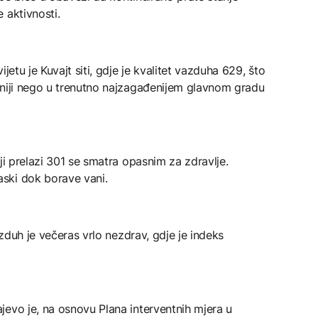
 aktivnosti.
jetu je Kuvajt siti, gdje je kvalitet vazduha 629, što
sniji nego u trenutno najzagađenijem glavnom gradu
ji prelazi 301 se smatra opasnim za zdravlje.
ski dok borave vani.
azduh je večeras vrlo nezdrav, gdje je indeks
jevo je, na osnovu Plana interventnih mjera u