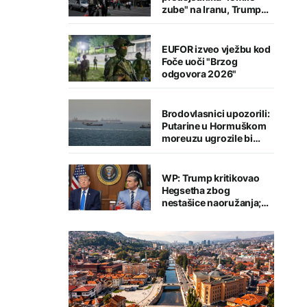
zube" na Iranu, Trump
posljednji
EUFOR izveo vježbu kod
Foče uoči "Brzog
odgovora 2026"
Brodovlasnici upozorili:
Putarine u Hormuškom
moreuzu ugrozile bi
globalnu trgovinu
WP: Trump kritikovao
Hegsetha zbog
nestašice naoružanja;
Oglasio se predsjednik