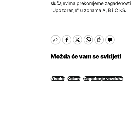
slučajevima prekomjerne zagađenosti
"Upozorenje" u zonama A, B i C KS.
Možda će vam se svidjeti
Visoko
Kakanj
Zagađenje vazduha