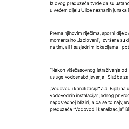
Iz ovog preduzeća tvrde da su ustanov
u većem dijelu Ulice neznanih junaka 
Prema njihovim riječima, sporni dijelo
momentalno „izolovani“, izvršena su de
na tim, ali i susjednim lokacijama i po
“Nakon višečasovnog istraživanja od
usluge vodosnabdijevanja i Službe za l
„Vodovod i kanalizacija“ a.d. Bijeljina
vodovodnih instalacija“ jednog privred
neposrednoj blizini, a da se to najvjer
preduzeća “Vodovod i kanalizacija” Bij