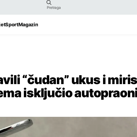
jet
Sport
Magazin
avili “čudan” ukus i miri
ema isključio autopraon