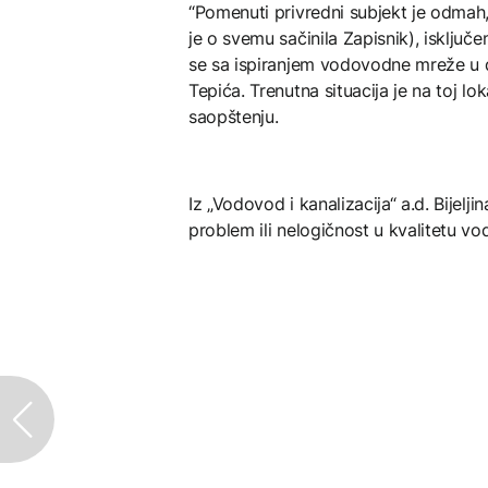
“Pomenuti privredni subjekt je odmah, 
je o svemu sačinila Zapisnik), isklju
se sa ispiranjem vodovodne mreže u di
Tepića. Trenutna situacija je na toj lo
saopštenju.
Iz „Vodovod i kanalizacija“ a.d. Bijelj
problem ili nelogičnost u kvalitetu v