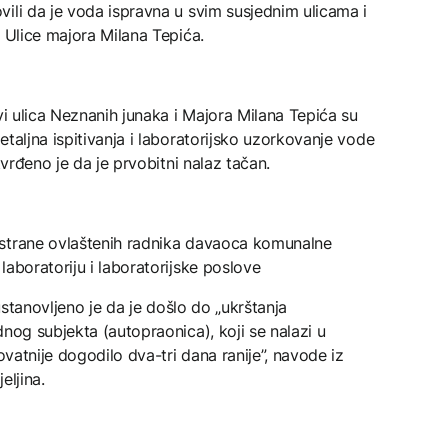
ili da je voda ispravna u svim susjednim ulicama i
i Ulice majora Milana Tepića.
vi ulica Neznanih junaka i Majora Milana Tepića su
taljna ispitivanja i laboratorijsko uzorkovanje vode
tvrđeno je da je prvobitni nalaz tačan.
 strane ovlaštenih radnika davaoca komunalne
aboratoriju i laboratorijske poslove
 ustanovljeno je da je došlo do „ukrštanja
nog subjekta (autopraonica), koji se nalazi u
ovatnije dogodilo dva-tri dana ranije”, navode iz
eljina.