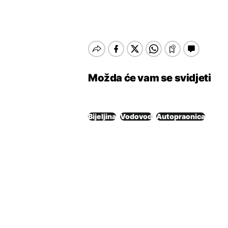
Možda će vam se svidjeti
Bijeljina
Vodovod
Autopraonica