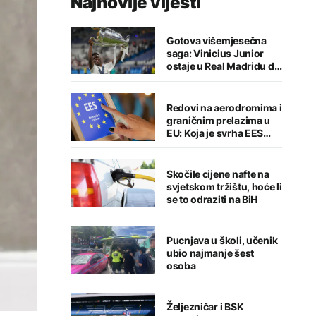
Najnovije vijesti
Gotova višemjesečna
saga: Vinicius Junior
ostaje u Real Madridu do
2032. godine
Redovi na aerodromima i
graničnim prelazima u
EU: Koja je svrha EES
sistema ako se isključuje
čim je preopterećen?
Skočile cijene nafte na
svjetskom tržištu, hoće li
se to odraziti na BiH
Pucnjava u školi, učenik
ubio najmanje šest
osoba
Željezničar i BSK