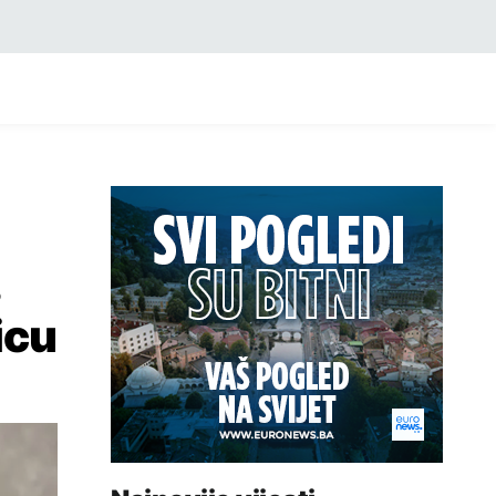
s
icu