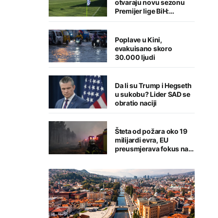
otvaraju novu sezonu
Premijer lige BiH:
Sarajlije u problemima,
Banjalučani pišu istoriju
Poplave u Kini,
evakuisano skoro
30.000 ljudi
Da li su Trump i Hegseth
u sukobu? Lider SAD se
obratio naciji
Šteta od požara oko 19
milijardi evra, EU
preusmjerava fokus na
prevenciju