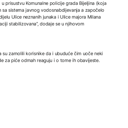
u prisustvu Komunalne policije grada Bijeljina (koja
čen sa sistema javnog vodosnabdijevanja a započelo
jelu Ulice neznanih junaka i Ulice majora Milana
kaciji stabilizovana”, dodaje se u njihovom
ina su zamolili korisnike da i ubuduće čim uoče neki
ode za piće odmah reaguju i o tome ih obavijeste.