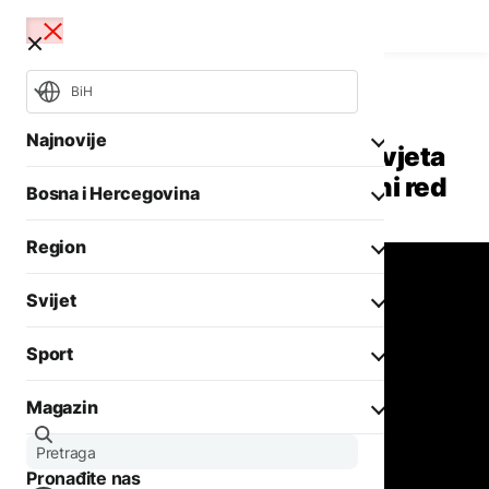
BiH
Bosna i Hercegovina
Aktuelno
Najnovije
Propala još jedna sjednica Savjeta
ministara: SNSD srušio dnevni red
Bosna i Hercegovina
Opšti izbori 2026
Požari
Region
Rat u Ukrajini
Aktuelno
Svijet
Biznis
Aktuelno
Društvo
Sport
Politika
Zadnji članci iz kategorije
Politika
Biznis
Magazin
Crna hronika
Fokus
DRUŠTVO
Ostali sportovi
Zadnji članci iz kategorije
Aktuelno
Protesti građana
Tenis
Pronađite nas
Evropa
Goražda zbog problema
AKTUELNO
Zanimljivosti