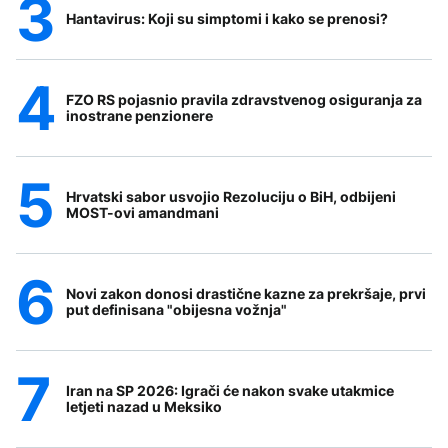
Hantavirus: Koji su simptomi i kako se prenosi?
FZO RS pojasnio pravila zdravstvenog osiguranja za
inostrane penzionere
Hrvatski sabor usvojio Rezoluciju o BiH, odbijeni
MOST-ovi amandmani
Novi zakon donosi drastične kazne za prekršaje, prvi
put definisana "obijesna vožnja"
Iran na SP 2026: Igrači će nakon svake utakmice
letjeti nazad u Meksiko