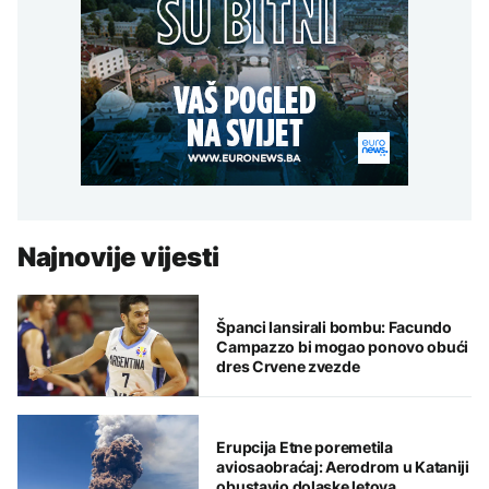
Najnovije vijesti
Španci lansirali bombu: Facundo
Campazzo bi mogao ponovo obući
dres Crvene zvezde
Erupcija Etne poremetila
aviosaobraćaj: Aerodrom u Kataniji
obustavio dolaske letova