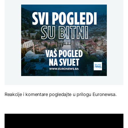
Španija postavila
aktivan, gust dim
djece moraju platiti 942
ultimatum Italiji da ukine
otežava gašenje iz zraka
miliona dolara
Grčka dronovima
granične kontrole
kontrolisala više od 300
AKTUELNO
plaža zbog nelegalnog
zauzimanja obale
Požar kod Konjica i dalje
KULTURA
aktivan, gust dim
FOKUS
otežava gašenje iz zraka
Rat i pijesak prijete
drevnim piramidama
Amerikanci
Meroe u Sudanu
upozoravaju: Putin bi
mogao testirati NATO
ograničenim napadom,
najveći rizik od jeseni
ZANIMLJIVOSTI
Rihanna radi na novom
albumu
Reakcije i komentare pogledajte u prilogu Euronewsa.