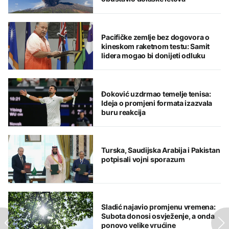
Pacifičke zemlje bez dogovora o
kineskom raketnom testu: Samit
lidera mogao bi donijeti odluku
Đoković uzdrmao temelje tenisa:
Ideja o promjeni formata izazvala
buru reakcija
Turska, Saudijska Arabija i Pakistan
potpisali vojni sporazum
Sladić najavio promjenu vremena:
Subota donosi osvježenje, a onda
ponovo velike vrućine