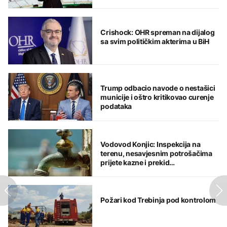
Crishock: OHR spreman na dijalog
sa svim političkim akterima u BiH
Trump odbacio navode o nestašici
municije i oštro kritikovao curenje
podataka
Vodovod Konjic: Inspekcija na
terenu, nesavjesnim potrošačima
prijete kazne i prekid
vodosnabdijevanja
Požari kod Trebinja pod kontrolom