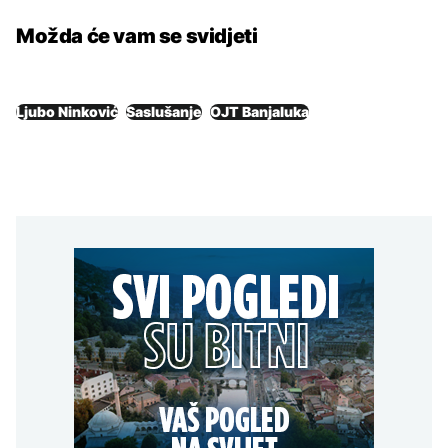
Možda će vam se svidjeti
Ljubo Ninković
Saslušanje
OJT Banjaluka