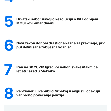
Hrvatski sabor usvojio Rezoluciju o BiH, odbijeni
MOST-ovi amandmani
Novi zakon donosi drastične kazne za prekršaje, prvi
put definisana "obijesna vožnja"
Iran na SP 2026: Igrači će nakon svake utakmice
letjeti nazad u Meksiko
Penzioneri u Republici Srpskoj u avgustu očekuju
vanredno povećanje penzija