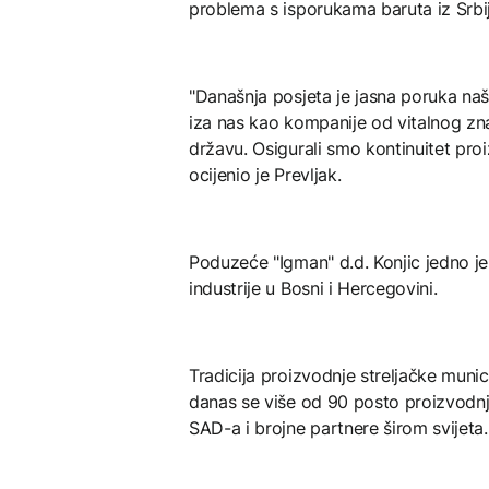
problema s isporukama baruta iz Srbij
"Današnja posjeta je jasna poruka naš
iza nas kao kompanije od vitalnog zna
državu. Osigurali smo kontinuitet pr
ocijenio je Prevljak.
Poduzeće "Igman" d.d. Konjic jedno j
industrije u Bosni i Hercegovini.
Tradicija proizvodnje streljačke muni
danas se više od 90 posto proizvodnje
SAD-a i brojne partnere širom svijeta.