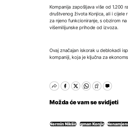
Kompanija zapošljava više od 1.200 r
društvenog života Konjica, ali i cijele
za njeno funkcioniranje, s obzirom na
višemilijunske prihode od izvoza.
Ovaj značajan iskorak u deblokadi isp
kompaniji, koja je ključna za ekonomski
Možda će vam se svidjeti
Nermin Nikšić
Igman Konjic
Nenamjens