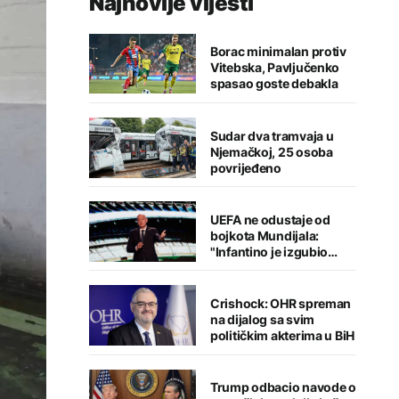
Najnovije vijesti
Borac minimalan protiv
Vitebska, Pavljučenko
spasao goste debakla
Sudar dva tramvaja u
Njemačkoj, 25 osoba
povrijeđeno
UEFA ne odustaje od
bojkota Mundijala:
"Infantino je izgubio
kredibilitet"
Crishock: OHR spreman
na dijalog sa svim
političkim akterima u BiH
Trump odbacio navode o