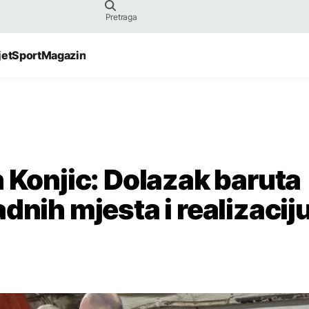
jet
Sport
Magazin
 Konjic: Dolazak baruta
dnih mjesta i realizacij