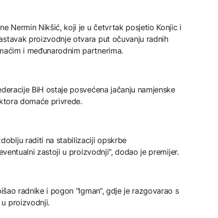
e Nermin Nikšić, koji je u četvrtak posjetio Konjic i
astavak proizvodnje otvara put očuvanju radnih
domaćim i međunarodnim partnerima.
Federacije BiH ostaje posvećena jačanju namjenske
ektora domaće privrede.
lju raditi na stabilizaciji opskrbe
eventualni zastoji u proizvodnji", dodao je premijer.
bišao radnike i pogon "Igman“, gdje je razgovarao s
u proizvodnji.