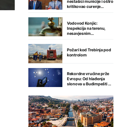
nestašici municije i oštro
kritikovao curenje
podataka
Vodovod Konjic:
Inspekcija na terenu,
nesavjesnim
potrošačima prijete
kazne i prekid
vodosnabdijevanja
Požari kod Trebinja pod
kontrolom
Rekordne vrućine prže
Evropu: Od hlađenja
slonova u Budimpešti do
rekorda u Austriji