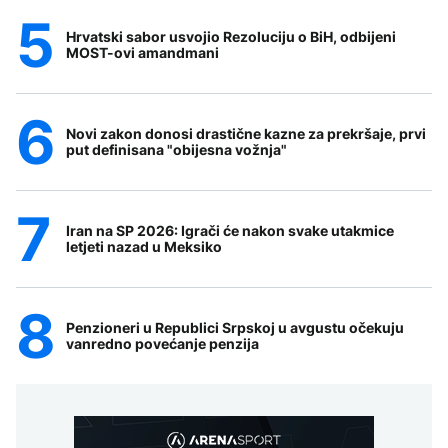
Hrvatski sabor usvojio Rezoluciju o BiH, odbijeni
MOST-ovi amandmani
Novi zakon donosi drastične kazne za prekršaje, prvi
put definisana "obijesna vožnja"
Iran na SP 2026: Igrači će nakon svake utakmice
letjeti nazad u Meksiko
Penzioneri u Republici Srpskoj u avgustu očekuju
vanredno povećanje penzija