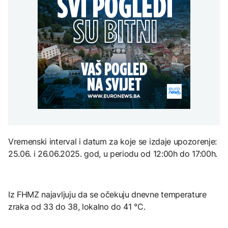
Dolar oslabio drugu
POLITIKA
Sarajevo Film Festival
sedmicu zaredom
Vučić: Poštujemo
AKTUELNO
teritorijalni integritet
Ukrajine i put u EU;
Dio Alajbegovića kuće u
Zelenski: Hvala na
ZANIMLJIVOSTI
AKTUELNO
Mostaru obrušio se na tri
poštovanju i
automobila
humanitarnoj pomoći
Pripremite se za nebeski
Bugarska: Dron koji je
spektakl: Kiša meteora
pao pripada ukrajinskoj
Perseidi stiže sredinom
vojsci
augusta
TEHNOLOGIJA
Vremenski interval i datum za koje se izdaje upozorenje:
Istorijska presuda protiv
25.06. i 26.06.2025. god, u periodu od 12:00h do 17:00h.
Mete, zbog ugrožavanja
djece moraju platiti 942
miliona dolara
Iz FHMZ najavljuju da se očekuju dnevne temperature
zraka od 33 do 38, lokalno do 41 °C.