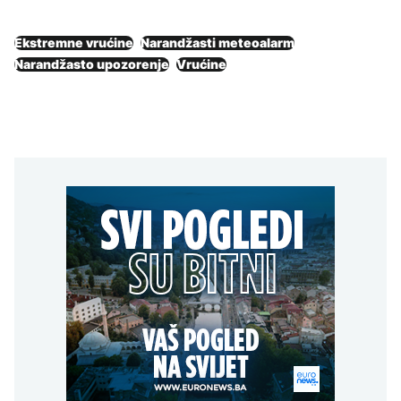
Ekstremne vrućine
Narandžasti meteoalarm
Narandžasto upozorenje
Vrućine