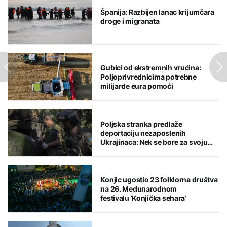
Španija: Razbijen lanac krijumčara
droge i migranata
Gubici od ekstremnih vrućina:
Poljoprivrednicima potrebne
milijarde eura pomoći
Poljska stranka predlaže
deportaciju nezaposlenih
Ukrajinaca: Nek se bore za svoju
domovinu
Konjic ugostio 23 folklorna društva
na 26. Međunarodnom
festivalu ‘Konjička sehara’