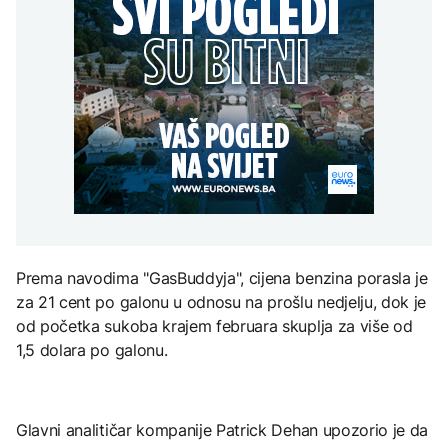
presušuju
Raspotočje, traže
AKTUELNO
na Mjesec
rješenje za probleme
AKTUELNO
Dunav se povukao i
otkrio vijekovima
Osamnaest zeničkih
skrivene tajne: Od
FOKUS
rudara i dalje u jami
mamuta do ratnih
TEHNOLOGIJA
Raspotočje, traže
brodova
rješenje za probleme
Kina uvela trgovinske
Britanska kraljevska
mjere protiv SAD uoči
kovnica iz elektronskog
posjete Xi Jinpinga
otpada izdvaja zlato
Washingtonu
ZDRAVLJE
Prema navodima "GasBuddyja", cijena benzina porasla je
Ruska vakcina protiv
za 21 cent po galonu u odnosu na prošlu nedjelju, dok je
melanoma: Prvi pacijent
uskoro završava terapiju
od početka sukoba krajem februara skuplja za više od
1,5 dolara po galonu.
Glavni analitičar kompanije Patrick Dehan upozorio je da