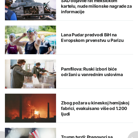
SAD objavile rat meksičkom
kartelu, nude milionske nagrade za
informacije
Lana Pudar predvodi BiH na
Evropskom prvenstvu u Parizu
Pamfilova: Ruski izbori biće
održani u vanrednim uslovima
Zbog požara u kineskoj hemijskoj
fabrici, evakuisano više od 1.200
ljudi
Trump tvrdi: Pregovori sa