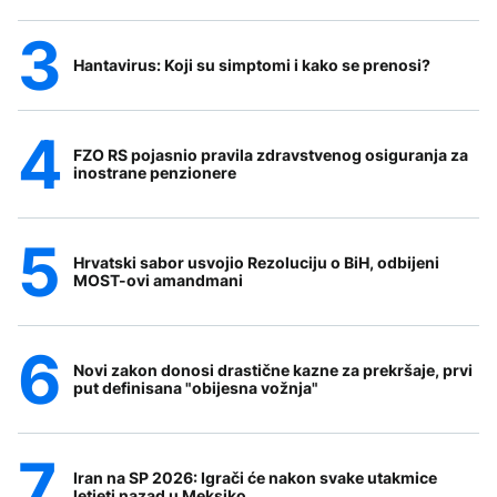
Hantavirus: Koji su simptomi i kako se prenosi?
FZO RS pojasnio pravila zdravstvenog osiguranja za
inostrane penzionere
Hrvatski sabor usvojio Rezoluciju o BiH, odbijeni
MOST-ovi amandmani
Novi zakon donosi drastične kazne za prekršaje, prvi
put definisana "obijesna vožnja"
Iran na SP 2026: Igrači će nakon svake utakmice
letjeti nazad u Meksiko