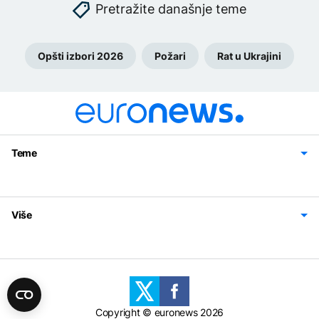
Pretražite današnje teme
Opšti izbori 2026
Požari
Rat u Ukrajini
Teme
Bosna i Hercegovina
Region
Svijet
Sport
Magazin
Više
Impressum
Kontakt
Politika privatnosti
Uslovi korišćenja
Copyright © euronews 2026