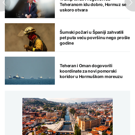
Teheranom idu dobro, Hormuz se
uskoro otvara
Šumski požari u Španiji zahvatili
pet puta veću površinu nego prošle
godine
Teheran i Oman dogovorili
koordinate za novi pomorski
koridor u Hormuškom moreuzu