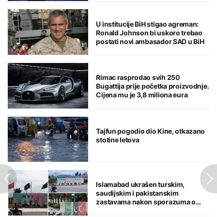
U institucije BiH stigao agreman:
Ronald Johnson bi uskoro trebao
postati novi ambasador SAD u BiH
Rimac rasprodao svih 250
Bugattija prije početka proizvodnje.
Cijena mu je 3,8 miliona eura
Tajfun pogodio dio Kine, otkazano
stotine letova
Islamabad ukrašen turskim,
saudijskim i pakistanskim
zastavama nakon sporazuma o
zajedničkoj odbrani