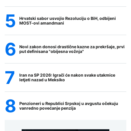
Hrvatski sabor usvojio Rezoluciju o BiH, odbijeni
MOST-ovi amandmani
Novi zakon donosi drastične kazne za prekršaje, prvi
put definisana "obijesna vožnja"
Iran na SP 2026: Igrači će nakon svake utakmice
letjeti nazad u Meksiko
Penzioneri u Republici Srpskoj u avgustu očekuju
vanredno povećanje penzija