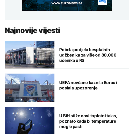
Najnovije vijesti
Počela podjela besplatnih
udžbenika za više od 80.000
učenika u RS
UEFA novčano kaznila Borac i
poslala upozorenje
U BiH stiže novi toplotni talas,
poznato kada bi temperature
mogle pasti