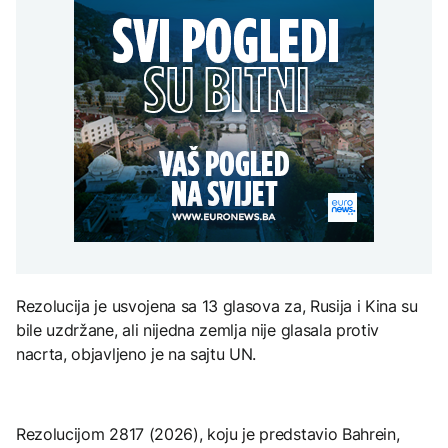
Kina upozorava: Nova
prijete kućama, dva
djece moraju platiti 942
američka nuklearna
helikoptera učestvuju u
miliona dolara
Nuklearka Krško
strategija povećava rizik
gašenju
smanjuje proizvodnju
od globalnog sukoba
AKTUELNO
zbog niskog vodostaja i
visokih temperatura
Požari kod Konjica
Save
KULTURA
prijete kućama, dva
AKTUELNO
helikoptera učestvuju u
Rat i pijesak prijete
gašenju
drevnim piramidama
Trump vjeruje da će rat s
Meroe u Sudanu
Iranom uskoro biti
završen
ZANIMLJIVOSTI
Rihanna radi na novom
Rezolucija je usvojena sa 13 glasova za, Rusija i Kina su
albumu
bile uzdržane, ali nijedna zemlja nije glasala protiv
nacrta, objavljeno je na sajtu UN.
Rezolucijom 2817 (2026), koju je predstavio Bahrein,