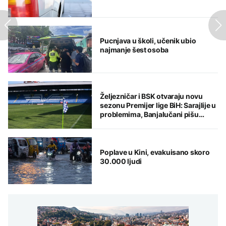
Pucnjava u školi, učenik ubio
najmanje šest osoba
Željezničar i BSK otvaraju novu
sezonu Premijer lige BiH: Sarajlije u
problemima, Banjalučani pišu
istoriju
Poplave u Kini, evakuisano skoro
30.000 ljudi