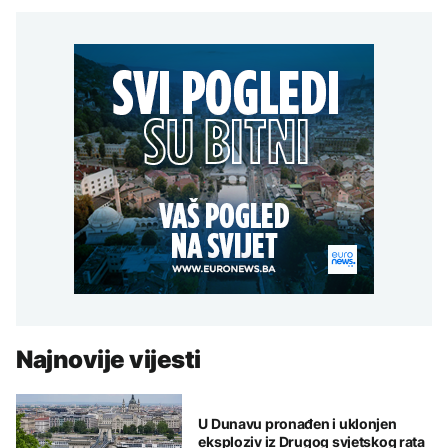
Najnovije vijesti
U Dunavu pronađen i uklonjen
eksploziv iz Drugog svjetskog rata