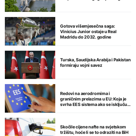
Gotova višemjesečna saga:
Vinicius Junior ostaje u Real
Madridu do 2032. godine
Turska, Saudijska Arabija i Pakistan
formiraju vojni savez
Redovi na aerodromima i
graničnim prelazima u EU: Koja je
svrha EES sistema ako se isključuje
čim je preopterećen?
Skočile cijene nafte na svjetskom
tržištu, hoće li se to odraziti na BiH