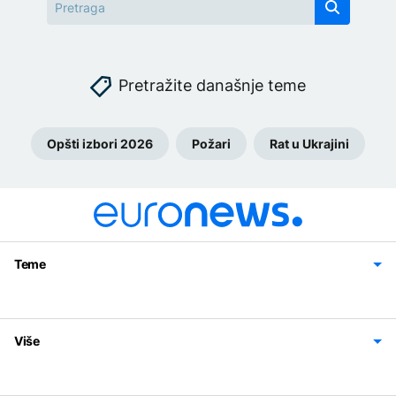
Pretražite današnje teme
Opšti izbori 2026
Požari
Rat u Ukrajini
Teme
Bosna i Hercegovina
Region
Svijet
Sport
Magazin
Više
Impressum
Kontakt