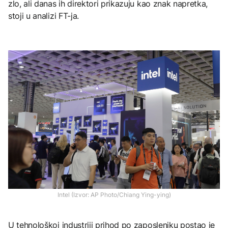
zlo, ali danas ih direktori prikazuju kao znak napretka,
stoji u analizi FT-ja.
Intel (Izvor: AP Photo/Chiang Ying-ying)
U tehnološkoj industriji prihod po zaposleniku postao je