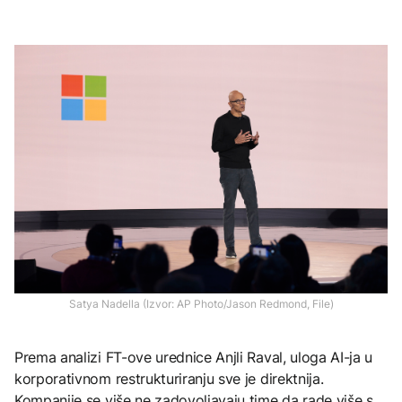
Satya Nadella (Izvor: AP Photo/Jason Redmond, File)
Prema analizi FT-ove urednice Anjli Raval, uloga AI-ja u
korporativnom restrukturiranju sve je direktnija.
Kompanije se više ne zadovoljavaju time da rade više s