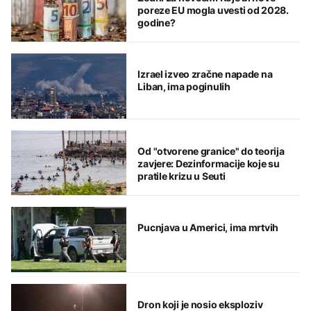
poreze EU mogla uvesti od 2028.
godine?
Izrael izveo zračne napade na
Liban, ima poginulih
Od "otvorene granice" do teorija
zavjere: Dezinformacije koje su
pratile krizu u Seuti
Pucnjava u Americi, ima mrtvih
Dron koji je nosio eksploziv