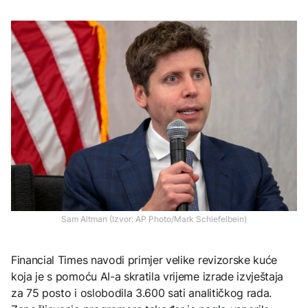
Sam Altman (Izvor: AP Photo/Mark Schiefelbein)
Financial Times navodi primjer velike revizorske kuće
koja je s pomoću AI-a skratila vrijeme izrade izvještaja
za 75 posto i oslobodila 3.600 sati analitičkog rada.