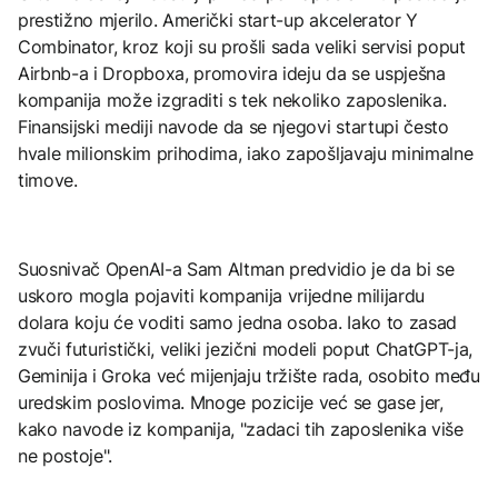
prestižno mjerilo. Američki start-up akcelerator Y
Combinator, kroz koji su prošli sada veliki servisi poput
Airbnb-a i Dropboxa, promovira ideju da se uspješna
kompanija može izgraditi s tek nekoliko zaposlenika.
Finansijski mediji navode da se njegovi startupi često
hvale milionskim prihodima, iako zapošljavaju minimalne
timove.
Suosnivač OpenAI-a Sam Altman predvidio je da bi se
uskoro mogla pojaviti kompanija vrijedne milijardu
dolara koju će voditi samo jedna osoba. Iako to zasad
zvuči futuristički, veliki jezični modeli poput ChatGPT-ja,
Geminija i Groka već mijenjaju tržište rada, osobito među
uredskim poslovima. Mnoge pozicije već se gase jer,
kako navode iz kompanija, "zadaci tih zaposlenika više
ne postoje".