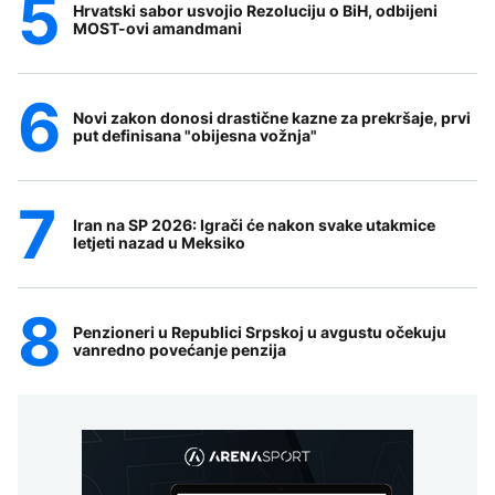
Hrvatski sabor usvojio Rezoluciju o BiH, odbijeni
MOST-ovi amandmani
Novi zakon donosi drastične kazne za prekršaje, prvi
put definisana "obijesna vožnja"
Iran na SP 2026: Igrači će nakon svake utakmice
letjeti nazad u Meksiko
Penzioneri u Republici Srpskoj u avgustu očekuju
vanredno povećanje penzija