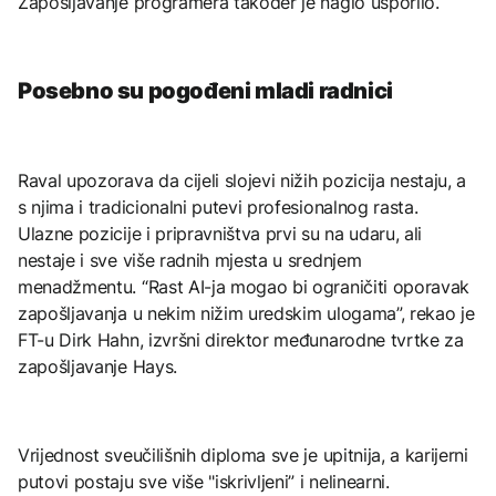
Zapošljavanje programera također je naglo usporilo.
Posebno su pogođeni mladi radnici
Raval upozorava da cijeli slojevi nižih pozicija nestaju, a
s njima i tradicionalni putevi profesionalnog rasta.
Ulazne pozicije i pripravništva prvi su na udaru, ali
nestaje i sve više radnih mjesta u srednjem
menadžmentu. “Rast AI-ja mogao bi ograničiti oporavak
zapošljavanja u nekim nižim uredskim ulogama”, rekao je
FT-u Dirk Hahn, izvršni direktor međunarodne tvrtke za
zapošljavanje Hays.
Vrijednost sveučilišnih diploma sve je upitnija, a karijerni
putovi postaju sve više "iskrivljeni” i nelinearni.