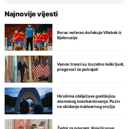
Najnovije vijesti
Borac večeras dočekuje Vitebsk iz
Bjelorusije
Vance: Iranci su izuzetno teški ljudi,
pregovori će potrajati
Hirošima obilježava godišnjicu
atomskog bombardovanja: Poziv
na ukidanje nuklearnog oružja
Žedni za novcem: Koje bi nove