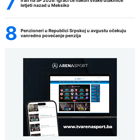
Iran na SP 2026: Igrači će nakon svake utakmice
letjeti nazad u Meksiko
Penzioneri u Republici Srpskoj u avgustu očekuju
vanredno povećanje penzija