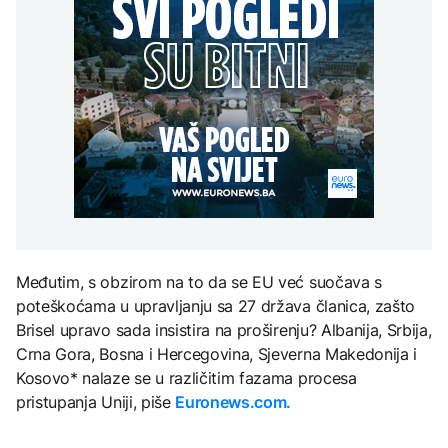
Redovi na aerodromima i
djece moraju platiti 942
graničnim prelazima u
miliona dolara
Nuklearka Krško
EU: Koja je svrha EES
DRUŠTVO
smanjuje proizvodnju
sistema ako se isključuje
zbog niskog vodostaja i
čim je preopterećen?
Počela isplata penzija u
visokih temperatura
RS
Save
KULTURA
BIZNIS
Rat i pijesak prijete
drevnim piramidama
Skočile cijene nafte na
Meroe u Sudanu
svjetskom tržištu, hoće li
se to odraziti na BiH
ZANIMLJIVOSTI
Međutim, s obzirom na to da se EU već suočava s
Rihanna radi na novom
poteškoćama u upravljanju sa 27 država članica, zašto
albumu
Brisel upravo sada insistira na proširenju? Albanija, Srbija,
Crna Gora, Bosna i Hercegovina, Sjeverna Makedonija i
Kosovo* nalaze se u različitim fazama procesa
pristupanja Uniji, piše
Euronews.com.