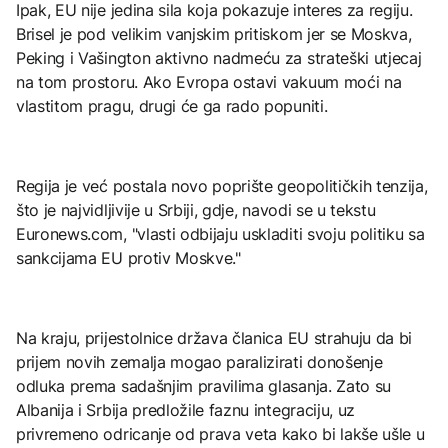
Ipak, EU nije jedina sila koja pokazuje interes za regiju.
Brisel je pod velikim vanjskim pritiskom jer se Moskva,
Peking i Vašington aktivno nadmeću za strateški utjecaj
na tom prostoru. Ako Evropa ostavi vakuum moći na
vlastitom pragu, drugi će ga rado popuniti.
Regija je već postala novo poprište geopolitičkih tenzija,
što je najvidljivije u Srbiji, gdje, navodi se u tekstu
Euronews.com, "vlasti odbijaju uskladiti svoju politiku sa
sankcijama EU protiv Moskve."
Na kraju, prijestolnice država članica EU strahuju da bi
prijem novih zemalja mogao paralizirati donošenje
odluka prema sadašnjim pravilima glasanja. Zato su
Albanija i Srbija predložile faznu integraciju, uz
privremeno odricanje od prava veta kako bi lakše ušle u