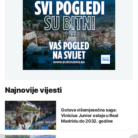
Najnovije vijesti
Gotova višemjesečna saga:
Vinicius Junior ostaje u Real
Madridu do 2032. godine