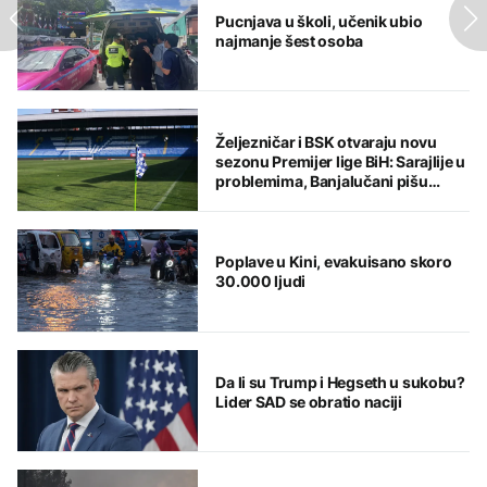
Pucnjava u školi, učenik ubio
najmanje šest osoba
Željezničar i BSK otvaraju novu
sezonu Premijer lige BiH: Sarajlije u
problemima, Banjalučani pišu
istoriju
Poplave u Kini, evakuisano skoro
30.000 ljudi
Da li su Trump i Hegseth u sukobu?
Lider SAD se obratio naciji