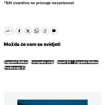
*BiH zvanično ne priznaje nezavisnost
Možda će vam se svidjeti
Zapadni Balkan
Europska unija
Samit EU - Zapadni Balkan
Proširenje EU