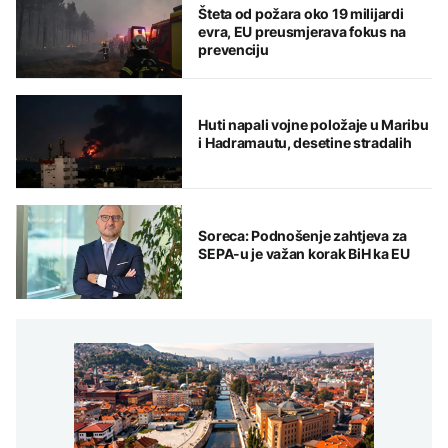
Šteta od požara oko 19 milijardi
evra, EU preusmjerava fokus na
prevenciju
Huti napali vojne položaje u Maribu
i Hadramautu, desetine stradalih
Soreca: Podnošenje zahtjeva za
SEPA-u je važan korak BiH ka EU