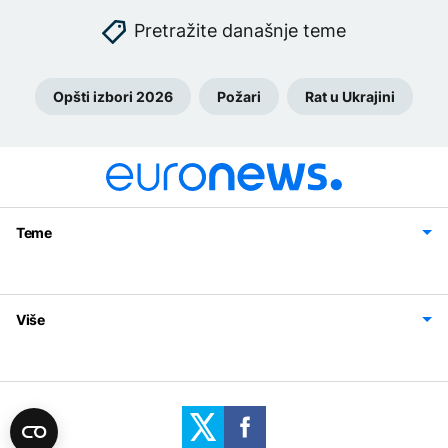
Pretražite današnje teme
Opšti izbori 2026
Požari
Rat u Ukrajini
Teme
Bosna i Hercegovina
Region
Svijet
Sport
Magazin
Više
Impressum
Kontakt
Politika privatnosti
Uslovi korišćenja