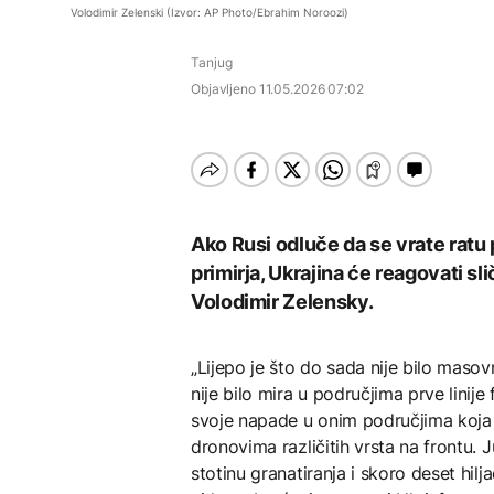
Pripremite se za nebeski
AKTUELNO
Volodimir Zelenski (Izvor: AP Photo/Ebrahim Noroozi)
spektakl: Kiša meteora
Banjaluka: Počinje
Perseidi stiže sredinom
Oluja čupala drveće i
testiranje novog
AKTUELNO
augusta
Tanjug
nosila krovove u
cjevovoda prema
Rumuniji
Tunjicama
Objavljeno
11.05.2026 07:02
Zelenski stigao u Srbiju
DRUŠTVO
Banjaluka: Počinje
TEHNOLOGIJA
testiranje novog
cjevovoda prema
Istorijska presuda protiv
AKTUELNO
Tunjicama
Mete, zbog ugrožavanja
djece moraju platiti 942
Španija od sutra uvodi
Ako Rusi odluče da se vrate rat
miliona dolara
privremene kontrole za
primirja, Ukrajina će reagovati sl
putnike iz Italije
Volodimir Zelensky.
KULTURA
„Lijepo je što do sada nije bilo masov
Rat i pijesak prijete
nije bilo mira u područjima prve linije 
drevnim piramidama
Meroe u Sudanu
svoje napade u onim područjima koja su
dronovima različitih vrsta na frontu. 
stotinu granatiranja i skoro deset hi