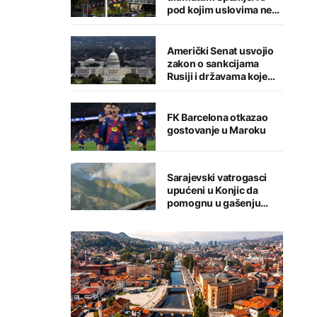
pod kojim uslovima ne
namjeravamo da
preispitujemo odluku
Američki Senat usvojio
zakon o sankcijama
Rusiji i državama koje
kupuju njenu naftu i gas
FK Barcelona otkazao
gostovanje u Maroku
Sarajevski vatrogasci
upućeni u Konjic da
pomognu u gašenju
požara