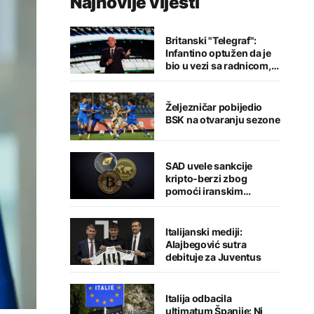
Najnovije vijesti
Britanski "Telegraf":
Infantino optužen da je
bio u vezi sa radnicom,
FIFA odbacila navode
Željezničar pobijedio
BSK na otvaranju sezone
SAD uvele sankcije
kripto-berzi zbog
pomoći iranskim
snagama
Italijanski mediji:
Alajbegović sutra
debituje za Juventus
Italija odbacila
ultimatum Španije: Ni