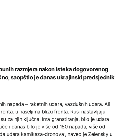
u punih razmjera nakon isteka dogovorenog
ično, saopštio je danas ukrajinski predsjednik
nih napada – raketnih udara, vazdušnih udara. Ali
fronta, u naseljima blizu fronta. Rusi nastavljaju
 za njih ključna. Ima granatiranja, bilo je udara
Juče i danas bilo je više od 150 napada, više od
ljada udara kamikaza-dronova“, naveo je Zelensky u