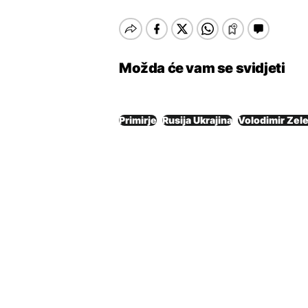
Možda će vam se svidjeti
Primirje
Rusija Ukrajina
Volodimir Zel