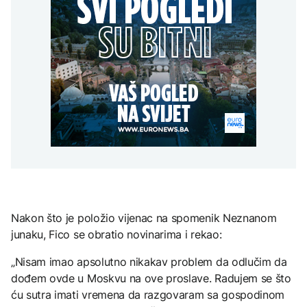
potrošnju
U Belgiji otkrivena
za pristupanje SEPA:
ilegalna fabrika cigareta,
Korist za privredu ali i
Grgurević traži
zaplijenjeni milioni
građane
odgovore o planiranoj
cigareta i tone duhana
BIZNIS
solarnoj elektrani u
blizini Manastira Ostrog
ZDRAVLJE
BiH zvanično aplicirala
za pristupanje SEPA:
Šta je Ciklospora i da li
EVROPA
Korist za privredu ali i
prijeti širenje u Evropi?
građane
Afganistanac u
Njemačkoj osuđen na
doživotni zatvor zbog
napada u Minhenu
KULTURA
Sarajevo Fest početkom
septembra: Stiže
evropski pozorišni
spektakl “Brechtovi
Nakon što je položio vijenac na spomenik Neznanom
duhovi”
junaku, Fico se obratio novinarima i rekao:
„Nisam imao apsolutno nikakav problem da odlučim da
dođem ovde u Moskvu na ove proslave. Radujem se što
ću sutra imati vremena da razgovaram sa gospodinom