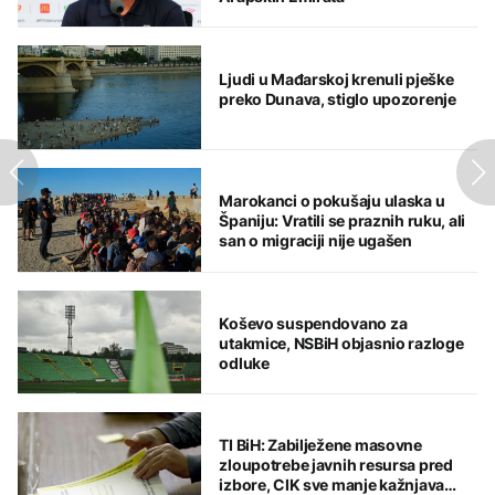
Ljudi u Mađarskoj krenuli pješke
preko Dunava, stiglo upozorenje
Marokanci o pokušaju ulaska u
Španiju: Vratili se praznih ruku, ali
san o migraciji nije ugašen
Koševo suspendovano za
utakmice, NSBiH objasnio razloge
odluke
TI BiH: Zabilježene masovne
zloupotrebe javnih resursa pred
izbore, CIK sve manje kažnjava