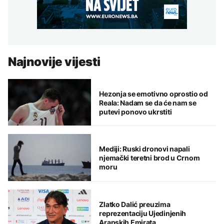
Najnovije vijesti
Hezonja se emotivno oprostio od
Reala: Nadam se da će nam se
putevi ponovo ukrstiti
Mediji: Ruski dronovi napali
njemački teretni brod u Crnom
moru
Zlatko Dalić preuzima
reprezentaciju Ujedinjenih
Arapskih Emirata