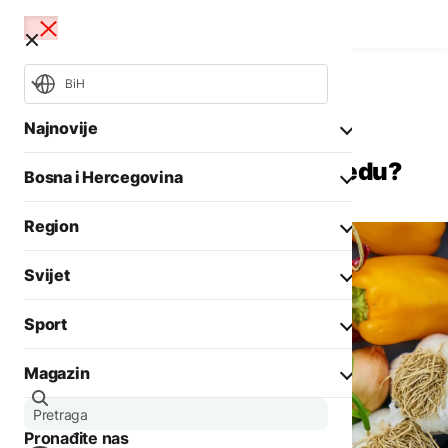
BiH
Svijet
Evropa
Najnovije
Nove regulative za GMO: Šta
očekuje evropsku poljoprivredu?
Bosna i Hercegovina
Opšti izbori 2026
Požari
Region
Rat u Ukrajini
Aktuelno
Svijet
Biznis
Aktuelno
Društvo
Sport
Politika
Zadnji članci iz kategorije
Politika
Biznis
Magazin
Crna hronika
Fokus
AKTUELNO
Ostali sportovi
Zadnji članci iz kategorije
Aktuelno
Situacija kod Trebinja
Tenis
Pronađite nas
Evropa
pod kontrolom, više
AKTUELNO
Zanimljivosti