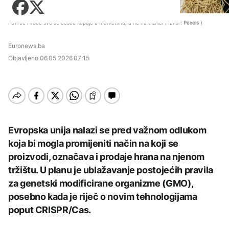
Zadnji članci iz kategorije
požara u HNK
Košarka
Zdravlje
Nuklearka Krško
AKTUELNO
Fudbal
Povrće i voće sve se češće kupuje u marketima, a ne na tržnici ( Izvor: Pexels )
smanjuje proizvodnju
Tehnologija
zbog niskog vodostaja i
Zadnji članci iz kategorije
Situacija kod Trebinja
visokih temperatura
Euronews.ba
Putovanja
AKTUELNO
pod kontrolom, više
Save
AKTUELNO
požara u HNK
Objavljeno
06.05.2026 07:15
Zadnji članci iz kategorije
Kultura
Kritično u Trebinju: Vatra
Rusija: Masovan napad
se približila kućama u
AKTUELNO
dronovima na Jaroslavlj,
selima Poljice Petrovo i
meta navodno bila
Marići
Grgurević traži
rafinerija
AKTUELNO
Zadnji članci iz kategorije
odgovore o planiranoj
solarnoj elektrani u
Kritično u Trebinju: Vatra
blizini Manastira Ostrog
ZDRAVLJE
AKTUELNO
se približila kućama u
Evropska unija nalazi se pred važnom odlukom
AKTUELNO
selima Poljice Petrovo i
Šta je Ciklospora i da li
koja bi mogla promijeniti način na koji se
Marići
CIK BiH objavila izgled
prijeti širenje u Evropi?
Vance: Iranci su izuzetno
glasačkog listića:
AKTUELNO
proizvodi, označava i prodaje hrana na njenom
teški ljudi, pregovori će
Umjesto X-a popunjava
tržištu. U planu je ublažavanje postojećih pravila
potrajati
se kružić, izdata
Milanović na
uputstva za skreniranje
AKTUELNO
za genetski modificirane organizme (GMO),
obilježavanju Oluje:
Dejtonski sporazum
KULTURA
posebno kada je riječ o novim tehnologijama
CIK BiH objavila izgled
potpisan nakon
AKTUELNO
glasačkog listića:
intervencije Hrvatske
poput CRISPR/Cas.
Sarajevo Fest početkom
AKTUELNO
Umjesto X-a popunjava
vojske
septembra: Stiže
se kružić, izdata
Požar se širi Bijeljinom,
evropski pozorišni