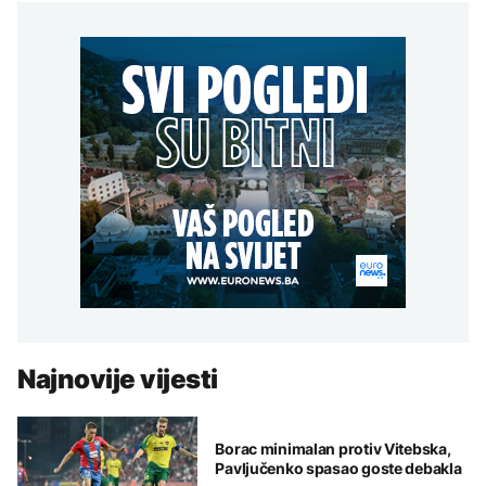
Najnovije vijesti
Borac minimalan protiv Vitebska,
Pavljučenko spasao goste debakla