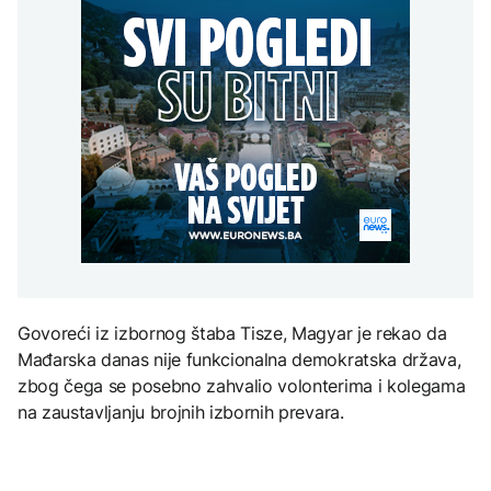
kazne i prekid
ambasadore u Hrvatskoj
kontrolom
vodosnabdijevanja
i Crnoj Gori
Grgurević traži
odgovore o planiranoj
AKTUELNO
solarnoj elektrani u
blizini Manastira Ostrog
ZDRAVLJE
Požari kod Trebinja pod
EVROPA
kontrolom
Šta je Ciklospora i da li
prijeti širenje u Evropi?
Sudar dva tramvaja u
Njemačkoj, 25 osoba
povrijeđeno
KULTURA
Sarajevo Fest početkom
septembra: Stiže
evropski pozorišni
Govoreći iz izbornog štaba Tisze, Magyar je rekao da
spektakl “Brechtovi
duhovi”
Mađarska danas nije funkcionalna demokratska država,
zbog čega se posebno zahvalio volonterima i kolegama
na zaustavljanju brojnih izbornih prevara.