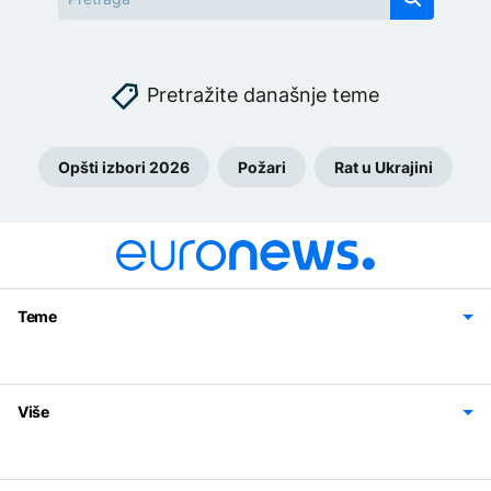
Pretražite današnje teme
Opšti izbori 2026
Požari
Rat u Ukrajini
Teme
Bosna i Hercegovina
Region
Svijet
Sport
Magazin
Više
Impressum
Kontakt
Politika privatnosti
Uslovi korišćenja