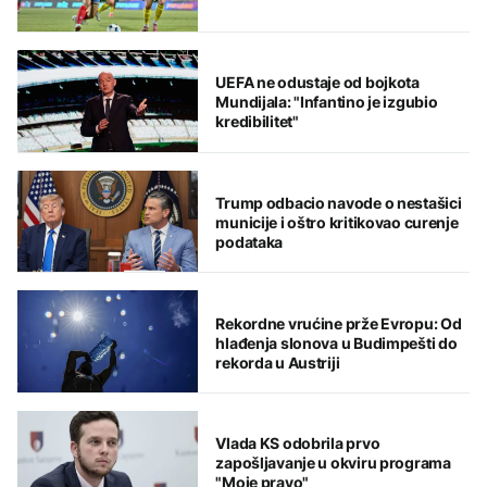
UEFA ne odustaje od bojkota
Mundijala: "Infantino je izgubio
kredibilitet"
Trump odbacio navode o nestašici
municije i oštro kritikovao curenje
podataka
Rekordne vrućine prže Evropu: Od
hlađenja slonova u Budimpešti do
rekorda u Austriji
Vlada KS odobrila prvo
zapošljavanje u okviru programa
"Moje pravo"