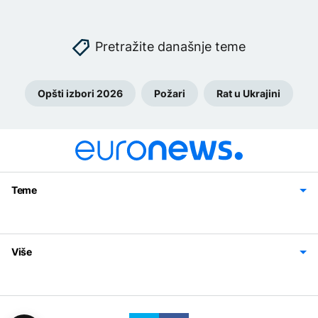
Pretražite današnje teme
Opšti izbori 2026
Požari
Rat u Ukrajini
Teme
Bosna i Hercegovina
Region
Svijet
Sport
Magazin
Više
Impressum
Kontakt
Politika privatnosti
Uslovi korišćenja