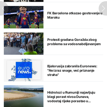
FK Barcelona otkazao gostovanje u
Maroku
Protesti građana Goražda zbog
problema sa vodosnabdijevanjem
Bjelorusija zabranila Euronews:
"Ne izraz snage, već priznanje
straha"
Hidrolozi u Rumuniji najavljuju
blagi porast nivoa Dunava,
vodostaj rijeke porastao u
Mađarskoj