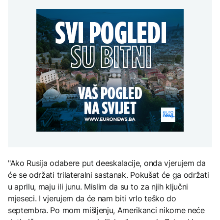
Vanredno stanje u
Gori više od 40 hektara,
Perseidi stiže sredinom
zabrani ulaska na
istočnoj Slovačkoj zbog
na terenu vatrogasci i Air
augusta
Kosovo: Nadam da će
nestašice vode za piće
Tractori
odluka biti povučena,
AKTUELNO
ukoliko je tačna
Izbio požar u Grudama:
TEHNOLOGIJA
Gori više od 40 hektara,
AKTUELNO
na terenu vatrogasci i Air
Istorijska presuda protiv
Tractori
Mete, zbog ugrožavanja
Apelacioni sud blokirao
djece moraju platiti 942
izgradnju Trumpove
miliona dolara
balske dvorane
KULTURA
Rat i pijesak prijete
drevnim piramidama
Meroe u Sudanu
"Ako Rusija odabere put deeskalacije, onda vjerujem da
će se održati trilateralni sastanak. Pokušat će ga održati
u aprilu, maju ili junu. Mislim da su to za njih ključni
mjeseci. I vjerujem da će nam biti vrlo teško do
septembra. Po mom mišljenju, Amerikanci nikome neće