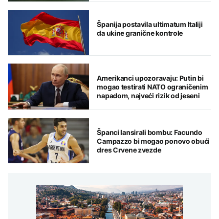
Španija postavila ultimatum Italiji
da ukine granične kontrole
Amerikanci upozoravaju: Putin bi
mogao testirati NATO ograničenim
napadom, najveći rizik od jeseni
Španci lansirali bombu: Facundo
Campazzo bi mogao ponovo obući
dres Crvene zvezde