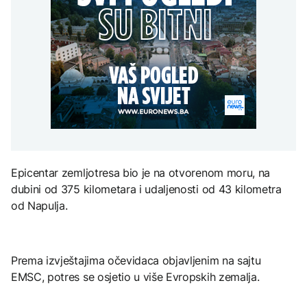
Požar u centralnoj
retroaktivne razlike plata
POLITIKA
na Mjesec
Grčkoj uglavnom
za zaposlene u
stavljen pod kontrolu
institucijama BiH
Vučić: Samo zahvaljujući
DRUŠTVO
Republici Srpskoj BiH
nije priznala nezavisnost
Počinje isplata
Kosova*
TEHNOLOGIJA
retroaktivne razlike plata
FOKUS
za zaposlene u
Britanska kraljevska
institucijama BiH
kovnica iz elektronskog
SZO pojačava pomoć
otpada izdvaja zlato
Kongu zbog epidemije
ebole, skoro 4.000
zaraženih
Epicentar zemljotresa bio je na otvorenom moru, na
ZDRAVLJE
dubini od 375 kilometara i udaljenosti od 43 kilometra
Ruska vakcina protiv
od Napulja.
melanoma: Prvi pacijent
uskoro završava terapiju
Prema izvještajima očevidaca objavljenim na sajtu
EMSC, potres se osjetio u više Evropskih zemalja.