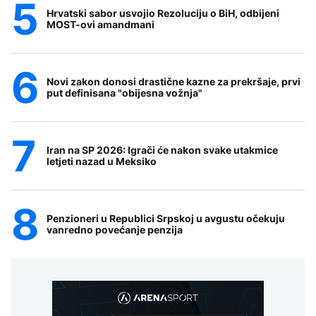
Hrvatski sabor usvojio Rezoluciju o BiH, odbijeni
MOST-ovi amandmani
Novi zakon donosi drastične kazne za prekršaje, prvi
put definisana "obijesna vožnja"
Iran na SP 2026: Igrači će nakon svake utakmice
letjeti nazad u Meksiko
Penzioneri u Republici Srpskoj u avgustu očekuju
vanredno povećanje penzija