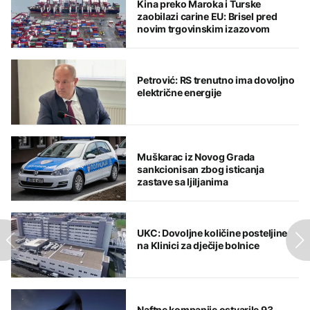
Kina preko Maroka i Turske
zaobilazi carine EU: Brisel pred
novim trgovinskim izazovom
Petrović: RS trenutno ima dovoljno
električne energije
Muškarac iz Novog Grada
sankcionisan zbog isticanja
zastave sa ljiljanima
UKC: Dovoljne količine posteljine
na Klinici za dječije bolnice
Naftne kompanije ostvarile 93