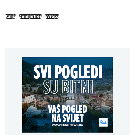
Italija
Zemljotres
Evropa