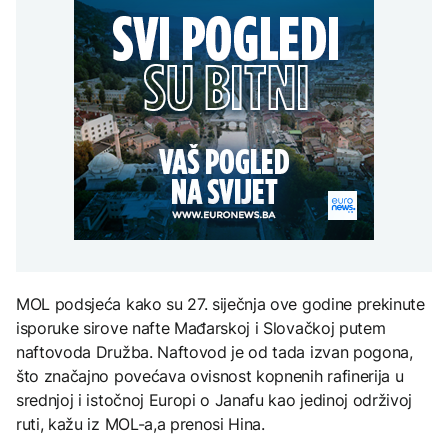
Dolar oslabio drugu
POLITIKA
Sarajevo Film Festival
sedmicu zaredom
Vučić svečano dočekao
CRNA HRONIKA
Zelenskog: Počeo
sastanak u Palati Srbija
U saobraćajnoj nesreći
ZANIMLJIVOSTI
AKTUELNO
kod Hadžića smrtno
stradao motociklista
Pripremite se za nebeski
Bugarska: Dron koji je
spektakl: Kiša meteora
pao pripada ukrajinskoj
Perseidi stiže sredinom
vojsci
augusta
TEHNOLOGIJA
Istorijska presuda protiv
MOL podsjeća kako su 27. siječnja ove godine prekinute
Mete, zbog ugrožavanja
djece moraju platiti 942
isporuke sirove nafte Mađarskoj i Slovačkoj putem
miliona dolara
naftovoda Družba. Naftovod je od tada izvan pogona,
što značajno povećava ovisnost kopnenih rafinerija u
srednjoj i istočnoj Europi o Janafu kao jedinoj održivoj
ruti, kažu iz MOL-a,a prenosi Hina.