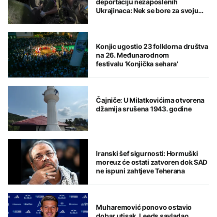
deportaciju nezaposlenih
Ukrajinaca: Nek se bore za svoju
domovinu
Konjic ugostio 23 folklorna društva
na 26. Međunarodnom
festivalu ‘Konjička sehara’
Čajniče: U Milatkovićima otvorena
džamija srušena 1943. godine
Iranski šef sigurnosti: Hormuški
moreuz će ostati zatvoren dok SAD
ne ispuni zahtjeve Teherana
Muharemović ponovo ostavio
dobar utisak, Leeds savladao