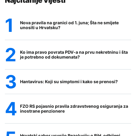
Najčitanije vijesti
Nova pravila na granici od 1. juna; Šta ne smijete
unositi u Hrvatsku?
Ko ima pravo povrata PDV-a na prvu nekretninu i šta
je potrebno od dokumenata?
Hantavirus: Koji su simptomi i kako se prenosi?
FZO RS pojasnio pravila zdravstvenog osiguranja za
inostrane penzionere
Hrvatski sabor usvojio Rezoluciju o BiH, odbijeni