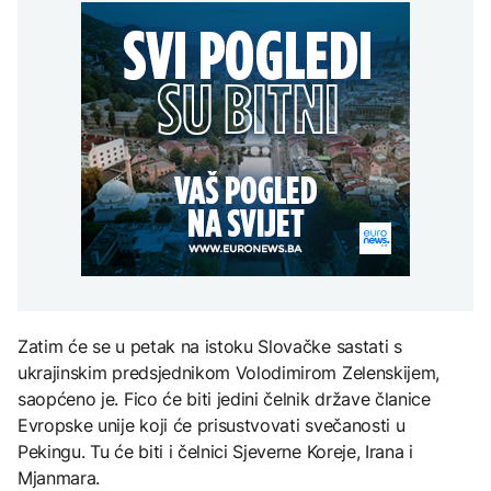
SAD uvele nove sankcije
mogli uskoro biti vraćeni
Kubi
na posao
Grgurević traži
DRUŠTVO
odgovore o planiranoj
solarnoj elektrani u
Mostar: Otpušteni
blizini Manastira Ostrog
ZDRAVLJE
radnici iz Komunalnog bi
AKTUELNO
mogli uskoro biti vraćeni
Šta je Ciklospora i da li
na posao
prijeti širenje u Evropi?
Zelenski smijenio
ambasadore u Hrvatskoj
i Crnoj Gori
KULTURA
Sarajevo Fest početkom
septembra: Stiže
evropski pozorišni
spektakl “Brechtovi
Zatim će se u petak na istoku Slovačke sastati s
duhovi”
ukrajinskim predsjednikom Volodimirom Zelenskijem,
saopćeno je. Fico će biti jedini čelnik države članice
Evropske unije koji će prisustvovati svečanosti u
Pekingu. Tu će biti i čelnici Sjeverne Koreje, Irana i
Mjanmara.