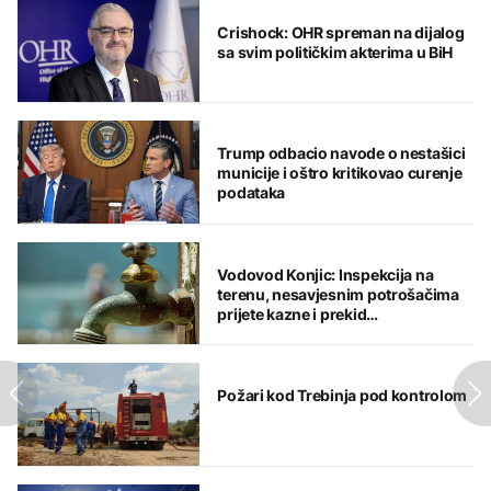
Crishock: OHR spreman na dijalog
sa svim političkim akterima u BiH
Trump odbacio navode o nestašici
municije i oštro kritikovao curenje
podataka
Vodovod Konjic: Inspekcija na
terenu, nesavjesnim potrošačima
prijete kazne i prekid
vodosnabdijevanja
Požari kod Trebinja pod kontrolom