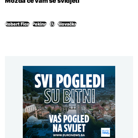
Možda će vam se svidjeti
Robert Fico
Peking
EU
Slovačka