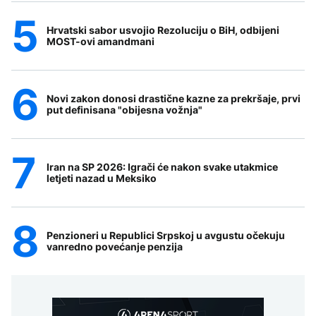
Hrvatski sabor usvojio Rezoluciju o BiH, odbijeni
MOST-ovi amandmani
Novi zakon donosi drastične kazne za prekršaje, prvi
put definisana "obijesna vožnja"
Iran na SP 2026: Igrači će nakon svake utakmice
letjeti nazad u Meksiko
Penzioneri u Republici Srpskoj u avgustu očekuju
vanredno povećanje penzija