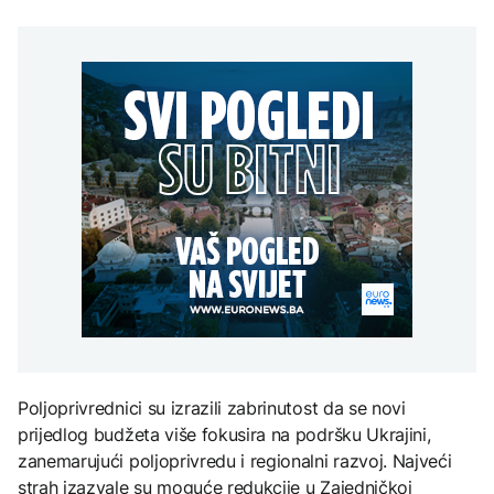
Da li su Trump i Hegseth
Meroe u Sudanu
u sukobu? Lider SAD se
DRUŠTVO
Grgurević traži
obratio naciji
odgovore o planiranoj
Veliki uspjeh sarajevskih
solarnoj elektrani u
planinara, osvojili najviši
blizini Manastira Ostrog
vrh Turske
ZANIMLJIVOSTI
EVROPA
Rihanna radi na novom
albumu
Šteta od požara oko 19
milijardi evra, EU
preusmjerava fokus na
prevenciju
ZDRAVLJE
Šta je Ciklospora i da li
prijeti širenje u Evropi?
Poljoprivrednici su izrazili zabrinutost da se novi
prijedlog budžeta više fokusira na podršku Ukrajini,
zanemarujući poljoprivredu i regionalni razvoj. Najveći
strah izazvale su moguće redukcije u Zajedničkoj