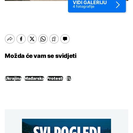
VIDI GALERIJU
4
fotografije
Možda će vam se svidjeti
Ukrajina
Mađarska
Protesti
EU