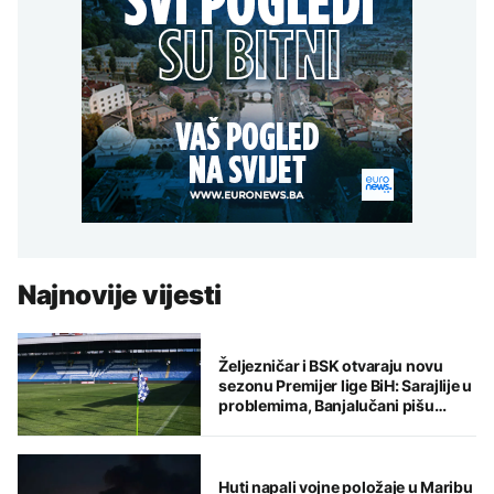
Najnovije vijesti
Željezničar i BSK otvaraju novu
sezonu Premijer lige BiH: Sarajlije u
problemima, Banjalučani pišu
istoriju
Huti napali vojne položaje u Maribu