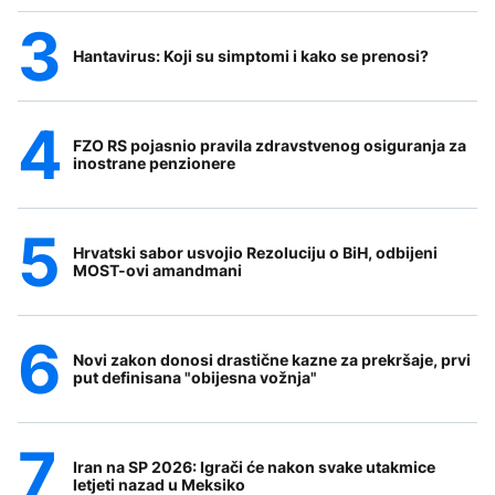
Hantavirus: Koji su simptomi i kako se prenosi?
FZO RS pojasnio pravila zdravstvenog osiguranja za
inostrane penzionere
Hrvatski sabor usvojio Rezoluciju o BiH, odbijeni
MOST-ovi amandmani
Novi zakon donosi drastične kazne za prekršaje, prvi
put definisana "obijesna vožnja"
Iran na SP 2026: Igrači će nakon svake utakmice
letjeti nazad u Meksiko