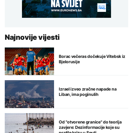
Najnovije vijesti
Borac večeras dočekuje Vitebsk iz
Bjelorusije
Izrael izveo zračne napade na
Liban, ima poginulih
Od "otvorene granice" do teorija
zavjere: Dezinformacije koje su
pratile krizu u Seuti