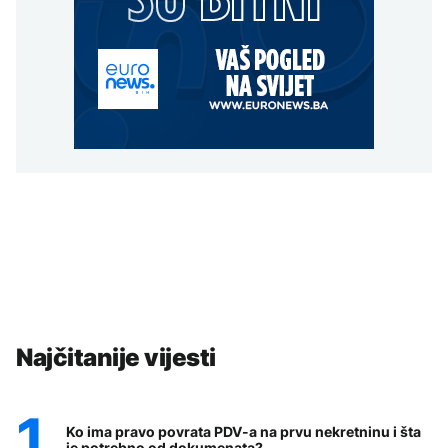
Najčitanije vijesti
Ko ima pravo povrata PDV-a na prvu nekretninu i šta
je potrebno od dokumenata?