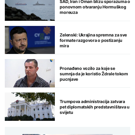
SAD, Iran i Oman blizu sporazuma o
ponovnom otvaranju Hormuškog
moreuza
Zelenski: Ukrajina spremna za sve
formate razgovora o postizanju
mira
Pronađeno vozilo za koje se
sumnja da je koristio Ždrale tokom
pucnjave
Trumpova administracija zatvara
pet diplomatskih predstavništava u
svijetu