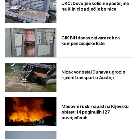
UKC: Dovoljne količine posteljine
na Klinici za dječije bolnice
CIK BiH danas zatvara rok za
kompenzacijske liste
Nizak vodostaj Dunava ugrozio
riječni transport u Austriji
Masovni ruski napad na Kijevsku
oblast: 14 poginulih i 27
povrijeđenih