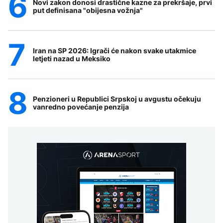
Novi zakon donosi drastične kazne za prekršaje, prvi
put definisana "obijesna vožnja"
Iran na SP 2026: Igrači će nakon svake utakmice
letjeti nazad u Meksiko
Penzioneri u Republici Srpskoj u avgustu očekuju
vanredno povećanje penzija