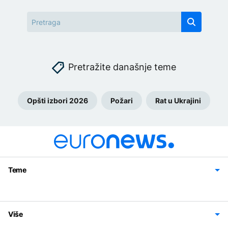
Pretražite današnje teme
Opšti izbori 2026
Požari
Rat u Ukrajini
Teme
Bosna i Hercegovina
Region
Svijet
Sport
Magazin
Više