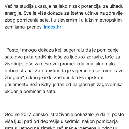
Većina studija ukazuje na jako nizak potencijal za uštedu
energije. Sve je više dokaza za štetne učinke na zdravlje
zbog pomicanja sata, i u sjevernim i u južnim evropskim
zemljama, prenosi
Index.hr
.
"Postoji mnogo dokaza koji sugeriraju da je pomicanje
sata dva puta godišnje loše za ljudsko zdravlje, loše za
životinje, loše za cestovni promet i da ima jako malo
dobrih strana. Zato mislim da je vrijeme da se tome kaže
zbogom", rekao je irski zastupnik u Evropskom
parlamentu Seán Kelly, jedan od najglasnijih zagovornika
ukidanja pomicanja sata.
Godine 2017. dansko istraživanje pokazalo je da 11 posto
više ljudi pati od depresije u sedmici nakon pomicanja
sata s ljetnog na zimsko računanje vremena u odnosu