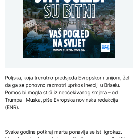
Trump: Iran će biti 'vrlo
Grada sankcionisan
AKTUELNO
na Mjesec
teško pogođen' ako ne
zbog isticanja zastave sa
otvori Hormuški moreuz
ljiljanima
Spajić odbacio
'veoma brzo'
CRNA HRONIKA
mogućnost EU za
gradnju migrantskih
Muškarac iz Novog
centara u Crnoj Gori
TEHNOLOGIJA
Grada sankcionisan
AKTUELNO
zbog isticanja zastave sa
Britanska kraljevska
ljiljanima
kovnica iz elektronskog
Stotine ljudi na granici
otpada izdvaja zlato
Maroka i Seute tragaju za
nestalim članovima
porodica
Poljska, koja trenutno predsjeda Evropskom unijom, želi
ZDRAVLJE
da ga se ponovno razmotri uprkos inerciji u Briselu.
Ruska vakcina protiv
Pomoć bi mogla stići iz neočekivanog smjera – od
melanoma: Prvi pacijent
uskoro završava terapiju
Trumpa i Muska, piše Evropska novinska redakcija
(ENR).
Svake godine potkraj marta ponavlja se isti igrokaz.