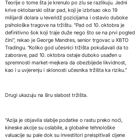
Teorije o tome šta je krenulo po zlu se razlikuju. Jedni
krive oktobarski oštar pad, koji je izbrisao oko 19
milijardi dolara u leveridž pozicijama i ostavio duboke
psihološke tragove na tržištu. "Pad od 10. oktobra je
definitivno šok koji traje duže nego što se na prvi pogled
čini", rekao je George Mandres, senior trgovac u XBTO
Tradingu. "Koliko god učesnici tržišta pokušavali da to
zaborave, pad 10. oktobra ostaje duboko usađen u
spremnosti market-mejkera da obezbijede likvidnost,
kao i u uvjerenju i sklonosti učesnika tržišta ka riziku."
Drugi ukazuju na širu slabost tržišta.
"Azija je objavila slabije podatke o rastu preko noći,
kineske akcije su oslabile, a globalne tehnološke
valuacije su pale dok su investitori preispitivali cijene