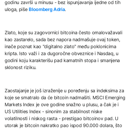
godinu završi u minusu - bez ispunjavanja ijedne od tih
uloga, piše
Bloomberg Adria
.
Zlato, koje su zagovornici bitcoina često omalovažavali
kao zastarelo, sada bez napora nadmašuje ovaj token,
inače poznat kao "digitalno zlato" među poklonicima
kripta. Isto važi i za dugoročne obveznice i Nasdaq, u
godini koju karakterišu pad kamatnih stopa i smanjena
sklonost riziku.
Zaostajanje je još izraženije u poređenju sa indeksima za
koje se smatralo da će bitcoin nadmašiti. MSCI Emerging
Markets Index je ove godine snažno u plusu, a čak je i
US Utilities Index - sinonim za stabilnost niske
volatilnosti i niskog rasta - prestigao bitcoinov pad. U
utorak je bitcoin nakratko pao ispod 90.000 dolara, što