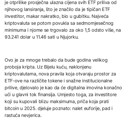
je otprilike prosječna ulazna cijena svih ETF priliva od
njihovog lansiranja, što je značilo da je tipičan ETF
investitor, makar nakratko, bio u gubitku. Najveća
kriptovaluta se potom povukla sa sedmomjesečnog
minimuma i njome se trgovalo za oko 1,5 odsto više, na
93.241 dolar u 11.46 sati u Njujorku.
Ovo je za mnoge trebalo da bude godina velikog
proboja kripta. Uz Bijelu kuću, naklonjenu
kriptovalutama, nova pravila koja otvaraju prostor za
ETF-ove na različite tokene i snažne institucionalne
prilive, djelovalo je kao da će digitalna imovina konačno
ući u glavni tok finansija. Umjesto toga, za investitore
koji su kupovali blizu maksimuma, priča koja prati
bitcoin u 2025. djeluje poznato: nalet euforije, pad i
rastuća nevjerica.