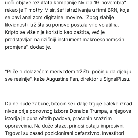
uoči objave rezultata kompanije Nvidia 19. novembra",
rekao je Timothy Misir, šef istraživanja u firmi BRN, koja
se bavi analizom digitalne imovine. "Zbog slabije
likvidnosti, tržišta su ponovo postala vrlo volatilna.
Kripto se više nije koristio kao zaštita, već je
predstavljao najrizičniji instrument makroekonomskih
promjena", dodao je.
"Priče o dolazećem medveđem tržištu počinju da djeluju
sve realnije", kaže Augustine Fan, direktor u SignalPlusu.
Da ne bude zabune, bitcoin se i dalje trguje daleko iznad
nivoa prije ponovnog izbora Donalda Trumpa, a njegova
istorija je puna oštrih padova, praćenih snažnim
oporavcima. Na duže staze, prinosi ostaju impresivni.
Trgovci su zasad pozicionirani defanzivno. Investitori