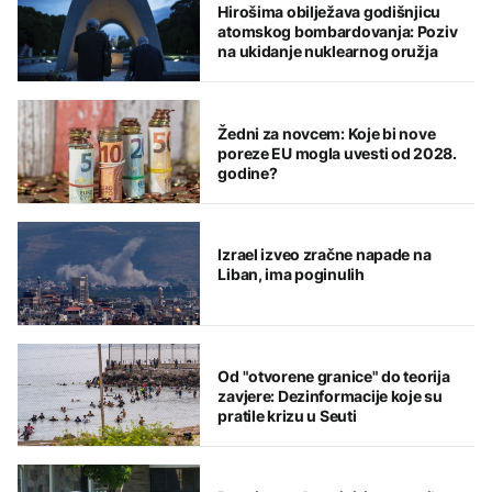
Hirošima obilježava godišnjicu
atomskog bombardovanja: Poziv
na ukidanje nuklearnog oružja
Žedni za novcem: Koje bi nove
poreze EU mogla uvesti od 2028.
godine?
Izrael izveo zračne napade na
Liban, ima poginulih
Od "otvorene granice" do teorija
zavjere: Dezinformacije koje su
pratile krizu u Seuti