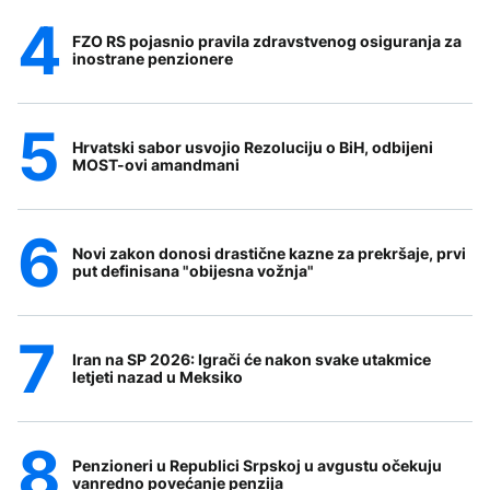
FZO RS pojasnio pravila zdravstvenog osiguranja za
inostrane penzionere
Hrvatski sabor usvojio Rezoluciju o BiH, odbijeni
MOST-ovi amandmani
Novi zakon donosi drastične kazne za prekršaje, prvi
put definisana "obijesna vožnja"
Iran na SP 2026: Igrači će nakon svake utakmice
letjeti nazad u Meksiko
Penzioneri u Republici Srpskoj u avgustu očekuju
vanredno povećanje penzija